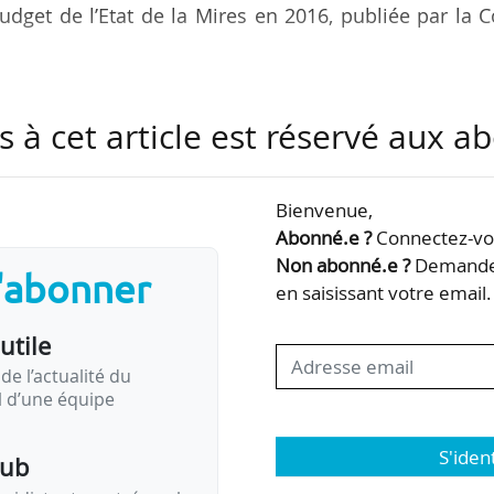
udget de l’Etat de la Mires en 2016, publiée par la 
nts d’emplois nouveaux sur quatre ont donné lieu à 
s à cet article est réservé aux 
les universités]. A contrario, dans un cas sur quatre
ments n’a pas financé de nouvelles créations d’emplo
 pour cela sur une enquête du MENESR auprès de 
Bienvenue,
 889 des 4 000 emplois financés de 2013 à 2016. D’a
Abonné.e ?
Connectez-vou
 emplois créés sont pour 38 …
Non abonné.e ?
Demandez
s'abonner
en saisissant votre email.
utile
de l’actualité du
il d’une équipe
S'iden
pub