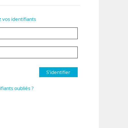
z vos identifiants
S'identifier
ifiants oubliés ?