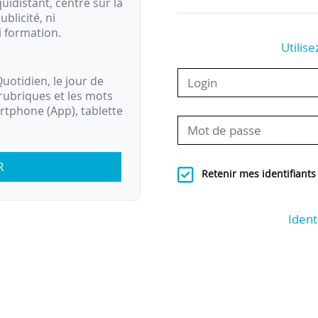
idistant, centré sur la
ublicité, ni
i formation.
Utilise
uotidien, le jour de
rubriques et les mots
artphone (App), tablette
R
Retenir mes identifiants
Ident