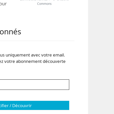
Cour
Commons
une
abonnés
, le
i »,
114
près
s uniquement avec votre email.
 votre abonnement découverte
tifier / Découvrir