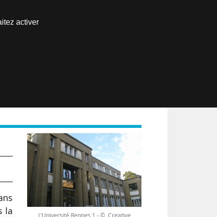
Nous joindre
itez activer
Espace abonné
EN
n
dans
 la
L’Université Rennes 1 - © Creative