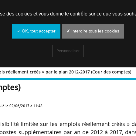
Prendre un rendez-vous
lise des cookies et vous donne le contrôle sur ce que vous souha
✓ OK, tout accepter
✗ Interdire tous les cookies
Personnaliser
plois réellement créés » par le plan 2012-2017 (Cour des comptes)
es emplois réellement créés » par le pla
mptes)
lié le
02/06/2017 à 11:48
sibilité limitée sur les emplois réellement créés » 
 postes supplémentaires par an de 2012 à 2017, dans