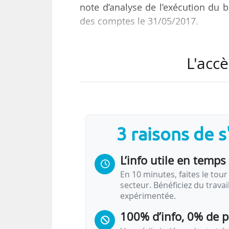
note d’analyse de l’exécution du b
des comptes le 31/05/2017.
« Un peu plus de trois financeme
L'accè
création d’emploi effective [dans 
financement attribué aux établisse
indique la Cour. Elle s’appuie
établissements, correspondant à 2
les données de cette enquête, les
3 raisons de 
L’info utile en temps 
En 10 minutes, faites le tour 
secteur. Bénéficiez du trava
expérimentée.
100% d’info, 0% de 