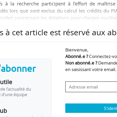
s à la recherche participent à l’effort de maîtrise
dès lors que sont exclus du calcul les crédits du PI
ansfert concernant les dotations pour charges nucléa
 CEA », écrit la Cour des comptes dans sa note d’ana
s à cet article est réservé aux 
a Mires, publiée le 31/05/2017.
i de finances initiale pour 2016 représentent 26,3 Md
Bienvenue,
t de périmètre, les moyens progressent légèrement e
Abonné.e ?
Connectez-vou
Non abonné.e ?
Demandez
s'abonner
en saisissant votre email.
utile
de l’actualité du
il d’une équipe
S'iden
pub