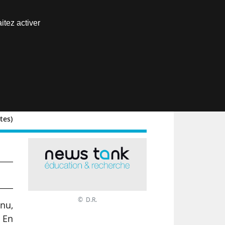
Nous joindre
itez activer
Espace abonné
EN
tes)
© D.R.
nu,
 En