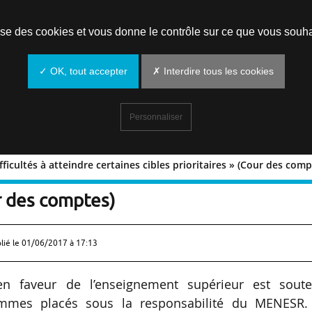
Prendre un rendez-vous
lise des cookies et vous donne le contrôle sur ce que vous souha
✓ OK, tout accepter
✗ Interdire tous les cookies
Personnaliser
fficultés à atteindre certaines cibles prioritaires » (Cour des comp
Des difficultés à atteindre certaines
ur des comptes)
lié le
01/06/2017 à 17:13
 en faveur de l’enseignement supérieur est soute
mmes placés sous la responsabilité du MENESR.