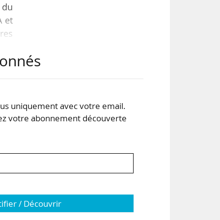
 du
A et
ires
lyse
abonnés
€ en
n AE
s uniquement avec votre email.
 votre abonnement découverte
tifier / Découvrir