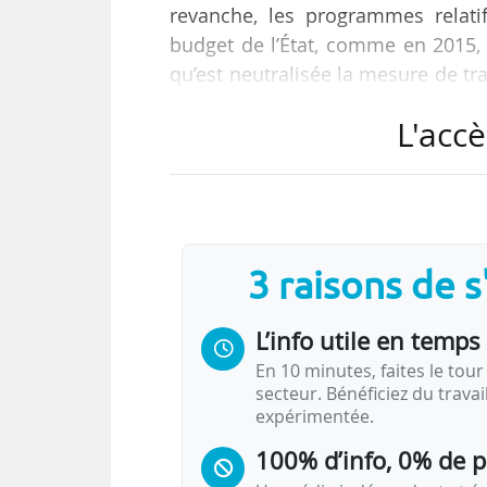
revanche, les programmes relatif
budget de l’État, comme en 2015, 
qu’est neutralisée la mesure de tr
de long terme des installations du
L'accè
de l’exécution budgétaire 2016 de l
Les crédits de la Mires votés en lo
AE et 26,2 Md€ en CP. « Hors effe
(+ 0,7 %), mais reculent en CP…
3 raisons de 
L’info utile en temps 
En 10 minutes, faites le tour 
secteur. Bénéficiez du trava
expérimentée.
100% d’info, 0% de 