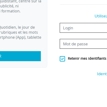
idistant, centré sur la
ublicité, ni
i formation.
Utilise
uotidien, le jour de
rubriques et les mots
artphone (App), tablette
R
Retenir mes identifiants
Ident