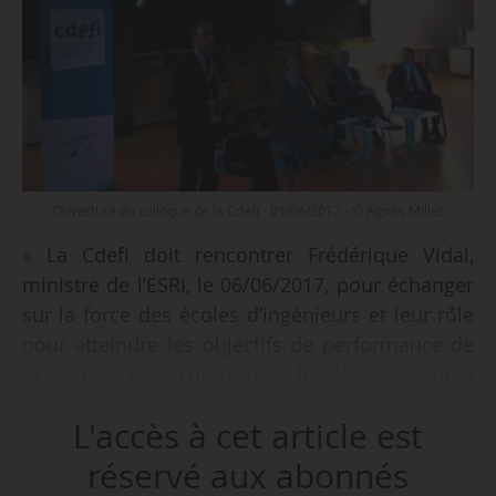
Ouverture du colloque de la Cdefi - 01/06/2017 - © Agnès Millet
« La Cdefi doit rencontrer Frédérique Vidal,
ministre de l’ESRI, le 06/06/2017, pour échanger
sur la force des écoles d’ingénieurs et leur rôle
pour atteindre les objectifs de performance de
la France et accompagner le développement
économique de nos territoires », annonce
L'accès à cet article est
François Cansell, son président, lors de son
discours d’ouverture du colloque annuel de
réservé aux abonnés
l’association, à l’Insa de Rennes, le 01/06/2017.