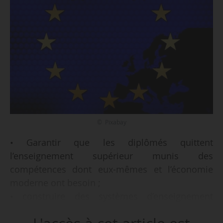
© Pixabay
• Garantir que les diplômés quittent
l’enseignement supérieur munis des
compétences dont eux-mêmes et l’économie
moderne ont besoin ;
• construire des systèmes d’enseignement
supérieur inclusifs ;
• veiller à ce que les établissements