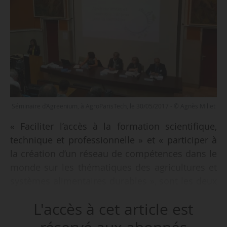
Séminaire d’Agreenium, à AgroParisTech, le 30/05/2017 - © Agnès Millet
« Faciliter l’accès à la formation scientifique,
technique et professionnelle » et « participer à
la création d’un réseau de compétences dans le
monde sur les thématiques des agricultures et
systèmes alimentaires durables », sont les deux
objectifs d’Agreen U, l’université numérique
L'accès à cet article est
thématique en agrobiosciences d’Agreenium
(IAVFF) lancée en février 2017, annonce Marion