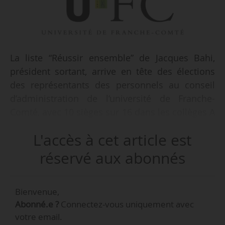
La liste “Réussir ensemble” de Jacques Bahi,
président sortant, arrive en tête des élections
des représentants des personnels au conseil
d’administration de l’université de Franche-
Comté, avec 10 sièges sur 16 dans les collèges A
et B, mais un recours est déposé devant la
L'accès à cet article est
commission de contrôle des opérations
électorales, apprend News Tank le 04/04/2016.
réservé aux abonnés
Le recours est déposé par Benoît Pigé,
Bienvenue,
professeur, membre de la liste “Ensemble,
Abonné.e ?
Connectez-vous uniquement avec
cultivons notre diversité”, qui recueille deux
votre email.
sièges au collège A et Gérard Dupuis, maître de