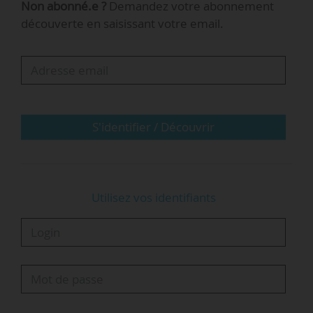
Non abonné.e ?
Demandez votre abonnement
conférences, membre de la liste “Alternative
découverte en saisissant votre email.
réfléchir, agir, transmettre”, qui a deux élus dans
le collège B. « Ces deux listes se soutiennent
mutuellement », précise Elouan Kergadallan,
juriste de l’UFC, à NewsTank le 04/04/2016.
Le recours porte sur la procédure…
S'identifier / Découvrir
Utilisez vos identifiants