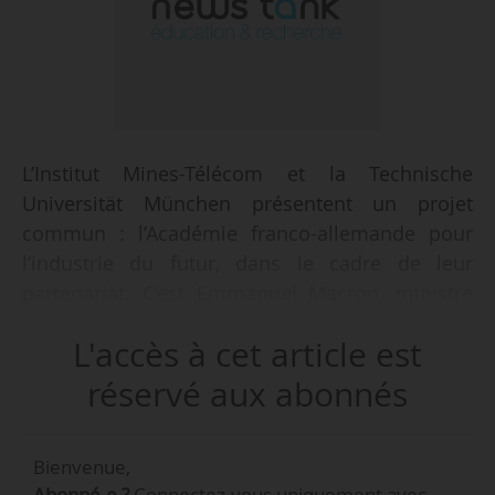
L’Institut Mines-Télécom et la Technische
Universität München présentent un projet
commun : l’Académie franco-allemande pour
l’industrie du futur, dans le cadre de leur
partenariat. C’est Emmanuel Macron, ministre
de l’Économie, qui a annoncé le projet le
L'accès à cet article est
27/10/2015 lors de la conférence franco-
allemande sur le numérique.
réservé aux abonnés
La mission de cette académie est de « mener
Bienvenue,
une réflexion prospective et des travaux de
Abonné.e ?
Connectez-vous uniquement avec