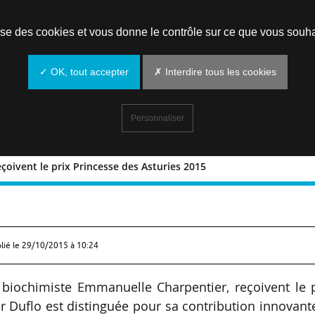
Prendre un rendez-vous
lise des cookies et vous donne le contrôle sur ce que vous souha
✓ OK, tout accepter
✗ Interdire tous les cookies
Personnaliser
çoivent le prix Princesse des Asturies 2015
ses reçoivent le prix Princesse des
lié le
29/10/2015 à 10:24
 biochimiste Emmanuelle Charpentier, reçoivent le 
r Duflo est distinguée pour sa contribution innovant