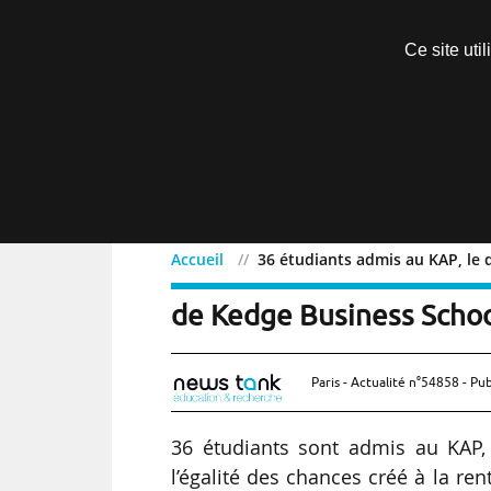
Découvrir sans engagement
Ce site uti
Menu
Accueil
36 étudiants admis au KAP, le 
36 étudiants admis au KAP
de Kedge Business Scho
Paris - Actualité n°54858 - Pub
36 étudiants sont admis au KAP,
l’égalité des chances créé à la re