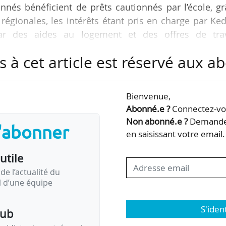
onnés bénéficient de prêts cautionnés par l’école, g
régionales, les intérêts étant pris en charge par Ke
ar des aides au logement et des offres de trav
associations partenaires leur offre de plus des ateli
s à cet article est réservé aux 
dre 300 étudiants soutenus par le KAP par an », déc
Bienvenue,
néral de Kedge. Martine Mordant, directrice adjoin
Abonné.e ?
Connectez-vou
tionnés sur des critères…
Non abonné.e ?
Demandez
s'abonner
en saisissant votre email.
utile
de l’actualité du
il d’une équipe
S'iden
pub