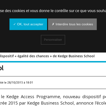
Prendre un rendez-vous
lise des cookies et vous donne le contrôle sur ce que vous souha
✓ OK, tout accepter
✗ Interdire tous les cookies
Personnaliser
dispositif « égalité des chances » de Kedge Business School
, le dispositif « égalité des chances 
ol
lié le
28/10/2015 à 18:01
 le Kedge Access Programme, nouveau dispositif p
ntrée 2015 par Kedge Business School, annonce l’écol