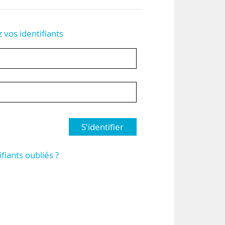
z vos identifiants
S'identifier
ifiants oubliés ?