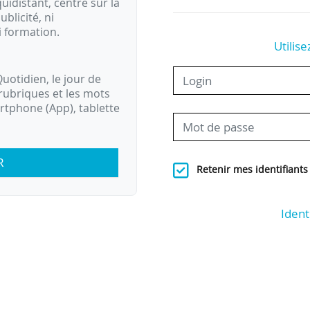
idistant, centré sur la
ublicité, ni
i formation.
Utilise
uotidien, le jour de
rubriques et les mots
artphone (App), tablette
R
Retenir mes identifiants
Ident