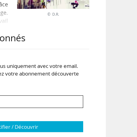
râce
dge.
© D.R.
ail
ers,
abonnés
lare
te,
s uniquement avec votre email.
 votre abonnement découverte
tifier / Découvrir