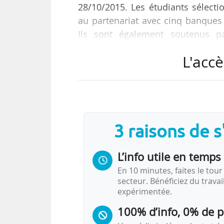
28/10/2015. Les étudiants sélecti
au partenariat avec cinq banques 
Ils sont également soutenus p
compatibles avec leurs études. Des 
L'accè
notamment sur l’estime de soi.
« A terme, nous souhaitons attein
Thomas Froehlicher, directeur gé
ajoute : « Les étudiants sont sélec
3 raisons de 
L’info utile en temps 
En 10 minutes, faites le tour 
secteur. Bénéficiez du trava
expérimentée.
100% d’info, 0% de 