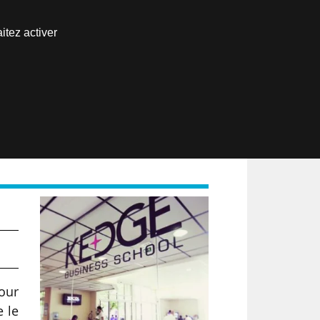
Nous joindre
itez activer
Espace abonné
EN
»
our
e le