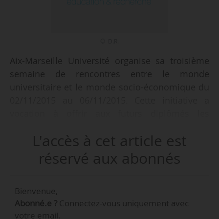
© D.R.
Aix-Marseille Université organise sa troisième
semaine de rencontres entre le monde
universitaire et le monde socio-économique du
02/11/2015 au 06/11/2015. Cette initiative a
vocation à offrir aux futurs diplômés les
conditions d’une insertion professionnelle
L'accès à cet article est
réussie, leur donner les moyens de décrocher
un premier emploi mais aussi favoriser l’accès à
réservé aux abonnés
l’innovation pour les entreprises locales. La
semaine débutera avec la journée nationale de
Bienvenue,
la communauté des docteurs autour du thème
Abonné.e ?
Connectez-vous uniquement avec
« Docteurs acteurs clés de l’innovation ».
votre email.