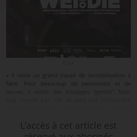
© D.R.
« Il reste un grand travail de sensibilisation à
faire. Pour beaucoup de personnels et de
jeunes, il existe des bizutages “gentils”. Mais
cela n’existe pas. On ne peut pas contraindre
une personne à agir contre sa volonté », déclare
Marie-France Henry, présidente du Comité
L'accès à cet article est
national contre le bizutage à News Tank le
28/10/2015. Elle réagit à la mise en ligne du
réservé aux abonnés