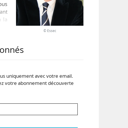
ous
tant
à la
© Essec
ses
abonnés
des
ants
s uniquement avec votre email.
 votre abonnement découverte