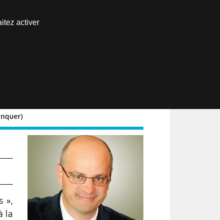
Nous joindre
itez activer
Espace abonné
EN
anquer)
es
s »,
à la