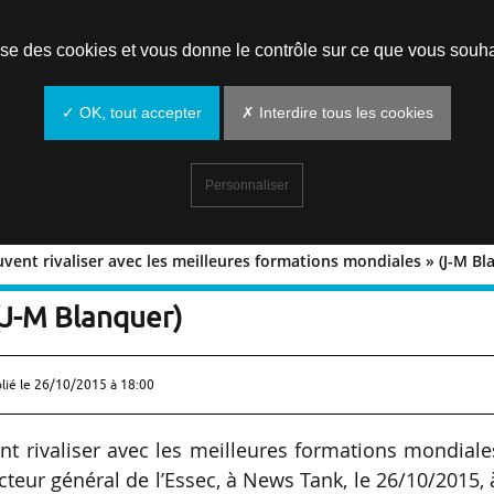
Prendre un rendez-vous
lise des cookies et vous donne le contrôle sur ce que vous souha
✓ OK, tout accepter
✗ Interdire tous les cookies
Personnaliser
vent rivaliser avec les meilleures formations mondiales » (J-M Bl
rs peuvent rivaliser avec les meilleur
(J-M Blanquer)
lié le
26/10/2015 à 18:00
t rivaliser avec les meilleures formations mondiale
teur général de l’Essec, à News Tank, le 26/10/2015, 