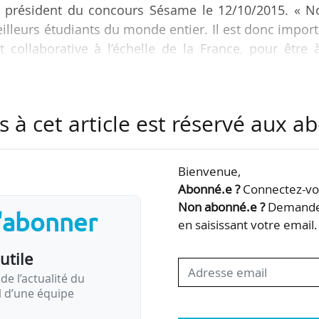
ue président du concours Sésame le 12/10/2015. « N
eilleurs étudiants du monde entier. Il est donc impor
t collaborative à l’échelle de la France, pour être 
post-bac ne fait pour lui pas concurrence aux clas
s à cet article est réservé aux 
être le contraire, si nous légitimons l’importance 
 le baccalauréat. Au-delà de la question des étudi
asses préparatoires…
Bienvenue,
Abonné.e ?
Connectez-vou
Non abonné.e ?
Demandez
s'abonner
en saisissant votre email.
utile
de l’actualité du
il d’une équipe