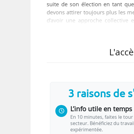
suite de son élection en tant q
devons attirer toujours plus les m
d’avoir une approche collective e
hauteur de l’enjeu », ajoute-t-il.
Le développement des programmes 
L'accè
préparatoires. « Cela peut même 
deux premières années qui suivent
internationaux, je crois que les cl
3 raisons de 
L’info utile en temps 
En 10 minutes, faites le tour 
secteur. Bénéficiez du trava
expérimentée.