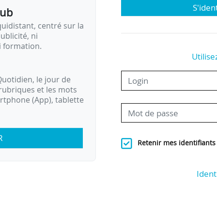
S'iden
pub
idistant, centré sur la
ublicité, ni
i formation.
Utilise
uotidien, le jour de
rubriques et les mots
artphone (App), tablette
R
Retenir mes identifiants
Ident