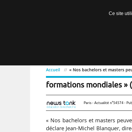
Découvrir sans engagement
Ce site uti
Menu
Accueil
« Nos bachelors et masters peu
« Nos bachelors et maste
formations mondiales » 
Paris - Actualité n°54574 - Pub
« Nos bachelors et masters peuven
déclare Jean-Michel Blanquer, direc