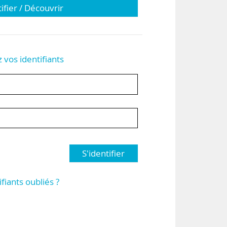
tifier / Découvrir
z vos identifiants
S'identifier
ifiants oubliés ?