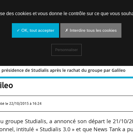
Prendre un rendez-vous
lise des cookies et vous donne le contrôle sur ce que vous souha
✓ OK, tout accepter
✗ Interdire tous les cookies
Personnaliser
 présidence de Studialis après le rachat du groupe par Galileo
tte la présidence de Studialis après l
ileo
lié le
22/10/2015 à 16:24
du groupe Studialis, a annoncé son départ le 21/10/
nel, intitulé « Studialis 3.0 » et que News Tank a p