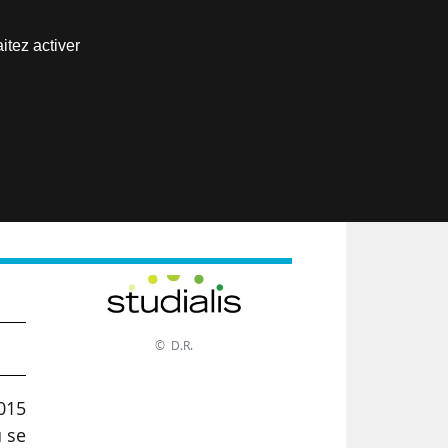
Nous joindre
itez activer
Espace abonné
EN
e
© D.R.
2015
u se