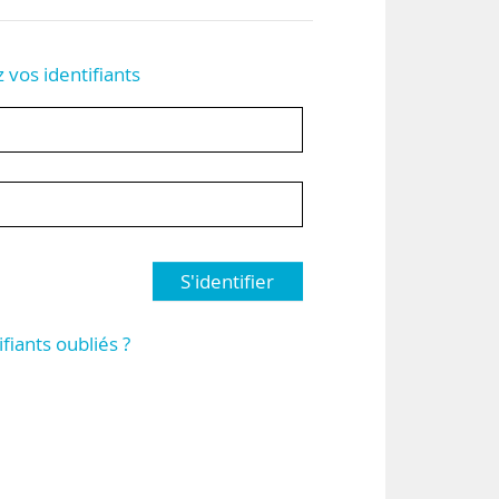
z vos identifiants
S'identifier
ifiants oubliés ?