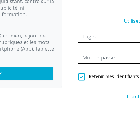
idistant, centré sur la
ublicité, ni
i formation.
Utilise
uotidien, le jour de
rubriques et les mots
artphone (App), tablette
R
Retenir mes identifiants
Ident