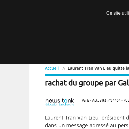
Découvrir sans engagement
Ce site uti
Menu
Accueil
Laurent Tran Van Lieu quitte la
Laurent Tran Van Lieu qui
rachat du groupe par Gal
Paris - Actualité n°54404 - Pub
Laurent Tran Van Lieu, président 
dans un message adressé au person