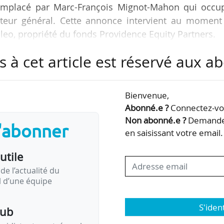
 remplacé par Marc-François Mignot-Mahon qui occup
ecteur général. Cette annonce intervient au moment
ileo, propriété du fonds Providence Equity Partners.
s à cet article est réservé aux 
sera l’international. Il n’y pas d’actionnaire mieux 
ns à Studialis de réaliser cette prochaine ambition
 son communiqué au personnel. Il indique par aille
Bienvenue,
ts personnels, notamment en Afrique et dans le sud
Abonné.e ?
Connectez-vou
Non abonné.e ?
Demandez
s'abonner
en saisissant votre email.
utile
de l’actualité du
il d’une équipe
S'iden
pub