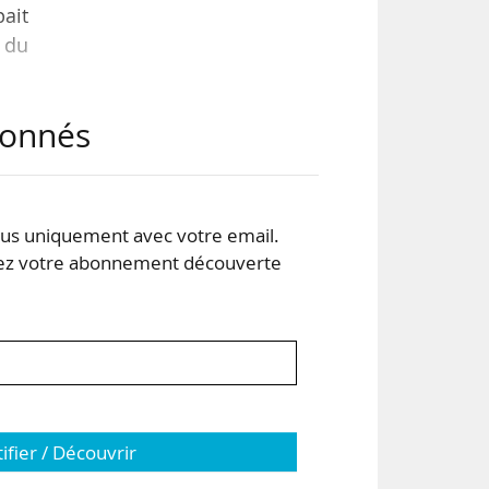
ait
 du
abonnés
armé
 »,
urs
-est
s uniquement avec votre email.
 votre abonnement découverte
tifier / Découvrir