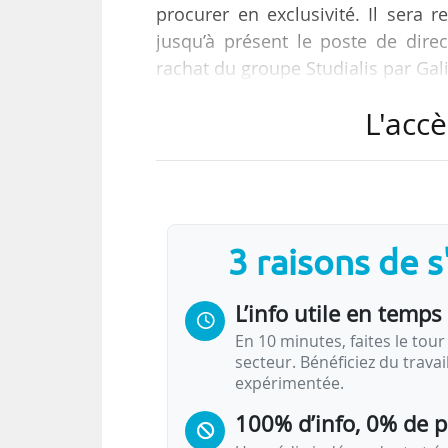
procurer en exclusivité. Il sera
jusqu’à présent le poste de dir
rachat du groupe Studialis par Gal
L'accè
« La prochaine étape de Studialis 
que Galileo pour donner les moye
écrit Laurent Tran Van Lieu dans
qu’il va se consacrer à des proje
asiatique.
3 raisons de 
…
L’info utile en temps 
En 10 minutes, faites le tour 
secteur. Bénéficiez du trava
expérimentée.
100% d’info, 0% de 