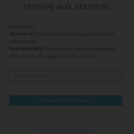
Cette coopération « prendra la forme
réservé aux abonnés
d’investissements conjoints dans des
entreprises technologiques françaises pouvant
Bienvenue,
s’élever à 450 millions d’euros ».
Abonné.e ?
Connectez-vous uniquement avec
Le Koweït et la France ont par ailleurs annoncé avoir
votre email.
ouvert des négociations « visant à établir un mécanisme
Non abonné.e ?
Demandez votre abonnement
de co-investissement entre l’Autorité publique
découverte en saisissant votre email.
d’investissement et la Caisse des dépôts et
consignations ». Les investissements koweïtiens
pourraient là s’élever à « un milliard d’euros ».
Contact
S'identifier / Découvrir
…
Utilisez vos identifiants