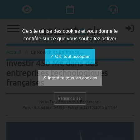
Ce site utilise des cookies et vous donne le
contrôle sur ce que vous souhaitez activer
Le Koweït et Bpifrance veulent
Accueil
Le Koweït et Bpifrance veulent investir 450 M€ dans des entreprises technologiques françaises
✓ OK, tout accepter
investir 450 M€ dans des
entreprises technologiques
✗ Interdire tous les cookies
françaises
Personnaliser
News Tank Éducation & Recherche -
Paris - Actualité n°54396 - Publié le
22/10/2015 à 11:44