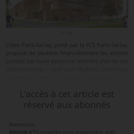
© D.R.
L’Idex Paris-Saclay, porté par la FCS Paris-Saclay,
propose de soutenir financièrement les actions
portées par toute personne membre d’un de ses
établissements « qu’il soit étudiant, chercheur,
enseignant-chercheur, salarié, doctorant » et
« contribuant au rayonnement national ou
L'accès à cet article est
international de la communauté de l’Université
Paris-Saclay ». C’est ce qu’indique l’Université
réservé aux abonnés
Paris-Saclay, le 20/10/2015.
Pour pouvoir être éligibles, les projets doivent être
Bienvenue,
portés par un salarié ou étudiant d’au moins deux
Abonné.e ?
Connectez-vous uniquement avec