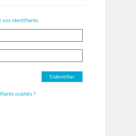
z vos identifiants
S'identifier
ifiants oubliés ?