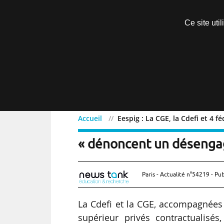
Découvrir sans engagement
Ce site uti
Menu
Accueil
Eespig : La CGE, la Cdefi et 4 
Eespig : La CGE, la Cdefi
« dénoncent un désengag
Paris - Actualité n°54219 - Pub
La Cdefi et la CGE, accompagnées
supérieur privés contractualisés