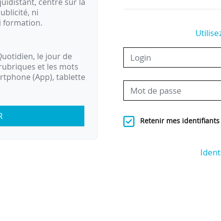
idistant, centré sur la
ublicité, ni
i formation.
Utilise
uotidien, le jour de
rubriques et les mots
artphone (App), tablette
R
Retenir mes identifiants
Ident