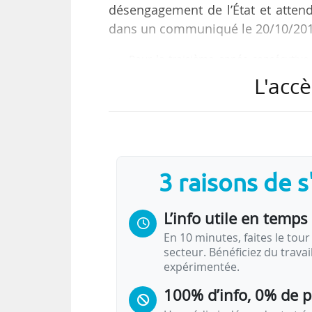
désengagement de l’État et attend
dans un communiqué le 20/10/201
« Pour la troisième année consécutive, 
inquiétante du soutien public à l’ensei
L'accè
1 % en 2015 s’ajoute à la diminution d
établissements est particulièrement af
avec une baisse de plus de 32 % des res
3 raisons de 
L’info utile en temps 
En 10 minutes, faites le tour 
secteur. Bénéficiez du trava
expérimentée.
100% d’info, 0% de 