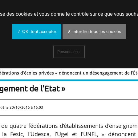
Prendre un rendez-vous
lise des cookies et vous donne le contrôle sur ce que vous souha
✓ OK, tout accepter
✗ Interdire tous les cookies
Personnaliser
fédérations d’écoles privées « dénoncent un désengagement de l’Ét
 et 4 fédérations d’écoles privées
ement de l’État »
lié le
20/10/2015 à 15:03
 de quatre fédérations d’établissements d’enseignem
, la Fesic, l’Udesca, l’Ugei et l’UNFL, « dénoncent