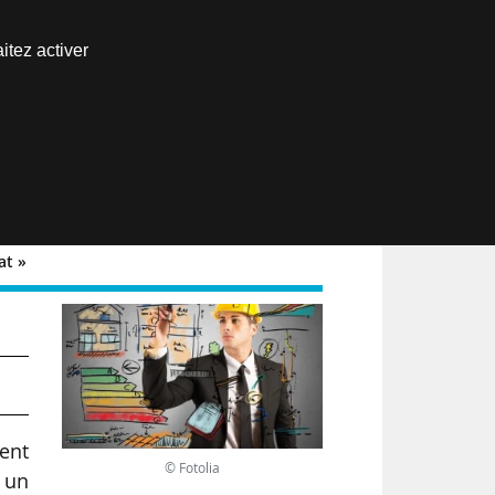
Nous joindre
itez activer
Espace abonné
EN
at »
ent
© Fotolia
 un