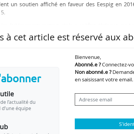
ent un soutien affiché en faveur des Eespig en 201
5.
les établissements contractualisés avec l’État déplorent une ba
gnement supérieur privé associatif : la réduction des subvention
s à cet article est réservé aux 
e plus de 7 % en 2014 et de 13 % en 2013. L’équilibre financier
fecté par ces réductions successives du financement public cumu
sources issues de la taxe…
Bienvenue,
Abonné.e ?
Connectez-vou
Non abonné.e ?
Demandez
s'abonner
en saisissant votre email.
utile
de l’actualité du
il d’une équipe
S'iden
pub