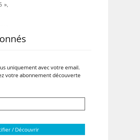
6 »,
isse
s de
abonnés
 des
lées
s uniquement avec votre email.
 votre abonnement découverte
tifier / Découvrir