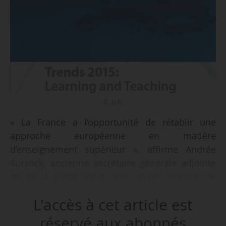
© D.R.
« La France a l’opportunité de rétablir une
approche européenne en matière
d’enseignement supérieur », affirme Andrée
Sursock, ancienne secrétaire générale adjointe
de l’EUA [2001-2009], lors d’une réunion de
présentation des résultats de l’enquête Trends
L'accès à cet article est
2015 et de préparation de la présidence
française du sommet de Bologne de 2018, dans
réservé aux abonnés