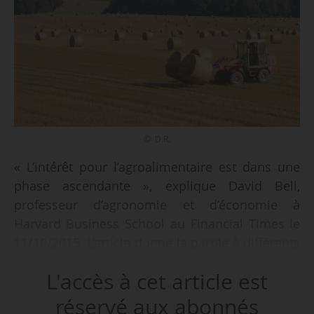
© D.R.
« L’intérêt pour l’agroalimentaire est dans une
phase ascendante », explique David Bell,
professeur d’agronomie et d’économie à
Harvard Business School au Financial Times le
11/10/2015. L’article donne la parole à différents
professeurs en charge de MBA sur
L'accès à cet article est
« l’agribusiness » à travers le monde. Les sujets
traités vont du vin à l’impact des migrations sur
réservé aux abonnés