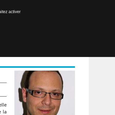
Nous joindre
itez activer
Espace abonné
EN
elle
e la