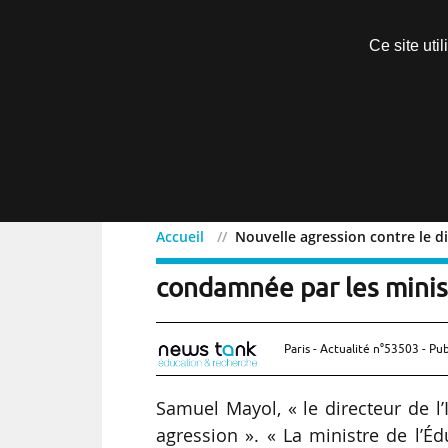
Découvrir sans engagement
Ce site uti
Menu
Accueil
Nouvelle agression contre le di
Nouvelle agression contre
condamnée par les minis
Paris - Actualité n°53503 - Pub
Samuel Mayol, « le directeur de l’
agression ». « La ministre de l’É