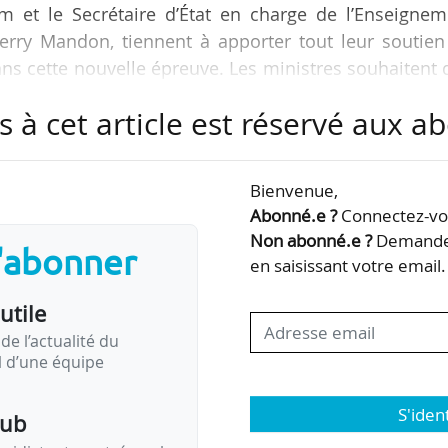
m et le Secrétaire d’État en charge de l’Enseignem
ierry Mandon, tiennent à apporter tout leur soutien
ans cette nouvelle épreuve. Les ministres souhaitent
isse être identifié dans les plus brefs délais afin
s à cet article est réservé aux 
tés » déclarent-ils dans un communiqué publié
Bienvenue,
éjà été victime de menaces de mort entre janvier
Abonné.e ?
Connectez-vou
gression physique le 21/05/2014.
Non abonné.e ?
Demandez
s'abonner
en saisissant votre email.
utile
de l’actualité du
il d’une équipe
S'iden
pub