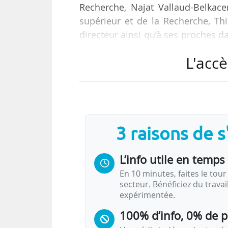
Recherche, Najat Vallaud-Belkace
supérieur et de la Recherche, Th
directeur ainsi qu’à ses proches d
le coupable de cette agression pu
L'accè
cessent ces agissements répé
10/10/2015 en fin de matinée.
Pour mémoire, Samuel Mayol a d
mai 2014. Il également subi une a
3 raisons de 
…
L’info utile en temps 
En 10 minutes, faites le tour 
secteur. Bénéficiez du trava
expérimentée.
100% d’info, 0% de 