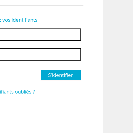
z vos identifiants
S'identifier
ifiants oubliés ?