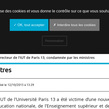
Prendre un rendez-vous
lise des cookies et vous donne le contrôle sur ce que vous souha
✓ OK, tout accepter
✗ Interdire tous les cookies
Personnaliser
recteur de l’IUT de Paris 13, condamnée par les ministres
 le directeur de l’IUT de Paris 13,
tres
lié le
12/10/2015 à 13:29
IUT de l’Université Paris 13 a été victime d’une nouv
ducation nationale, de l’Enseignement supérieur et d