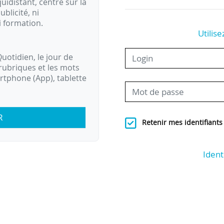
idistant, centré sur la
ublicité, ni
i formation.
Utilise
uotidien, le jour de
rubriques et les mots
artphone (App), tablette
R
Retenir mes identifiants
Ident