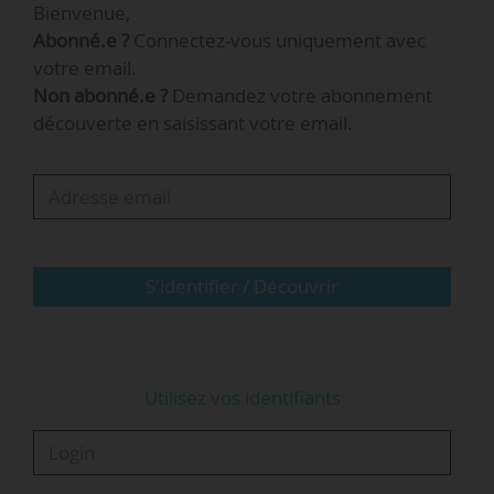
Bienvenue,
personnes avant de se suicider sur le campus
Abonné.e ?
Connectez-vous uniquement avec
de l’université Umpqua Community College
votre email.
dans la ville de Roseburg (Oregon), dans le
Non abonné.e ?
Demandez votre abonnement
nord-ouest des États-Unis.
découverte en saisissant votre email.
S'identifier / Découvrir
Utilisez vos identifiants