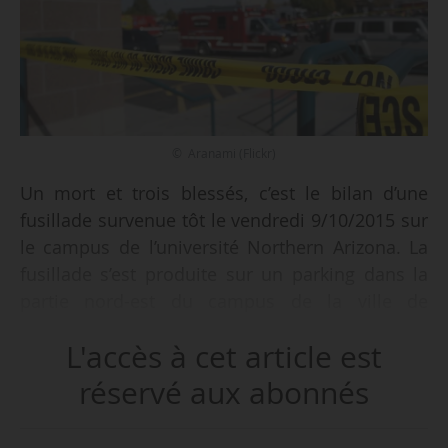
© Aranami (Flickr)
Un mort et trois blessés, c’est le bilan d’une
fusillade survenue tôt le vendredi 9/10/2015 sur
le campus de l’université Northern Arizona. La
fusillade s’est produite sur un parking dans la
partie nord-est du campus de la ville de
Flagstaff. Aucune information sur l’identité des
L'accès à cet article est
victimes ou les raisons de la fusillade n’est pour
l’instant disponible. Le tireur a été arrêté.
réservé aux abonnés
Le 2/10/2015, Chris Harper Mercer a abattu 9