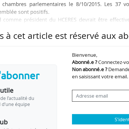
ux chambres parlementaires le 8/10/2015. Les 37 vo
emblée sont positifs.
 comme président du HCERES devrait être effective
s à cet article est réservé aux 
ichel Cosnard
Bienvenue,
Abonné.e ?
Connectez-vou
Non abonné.e ?
Demandez
s'abonner
en saisissant votre email.
…
Consulter la fiche
utile
de l’actualité du
il d’une équipe
S'iden
pub