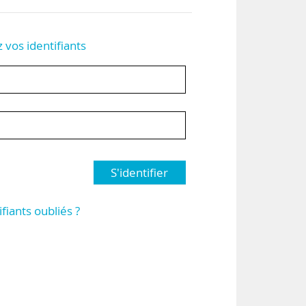
z vos identifiants
S'identifier
ifiants oubliés ?