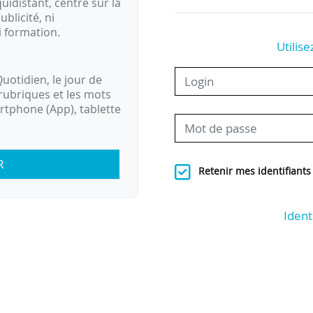
idistant, centré sur la
ublicité, ni
i formation.
Utilise
uotidien, le jour de
rubriques et les mots
artphone (App), tablette
R
Retenir mes identifiants
Ident