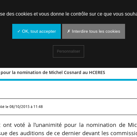
Prendre un rendez-vous
lise des cookies et vous donne le contrôle sur ce que vous souha
✓ OK, tout accepter
✗ Interdire tous les cookies
Personnaliser
t pour la nomination de Michel Cosnard au HCERES
votent pour la nomination de Michel
lié le
08/10/2015 à 11:48
t ont voté à l’unanimité pour la nomination de Mic
ssue des auditions de ce dernier devant les commiss