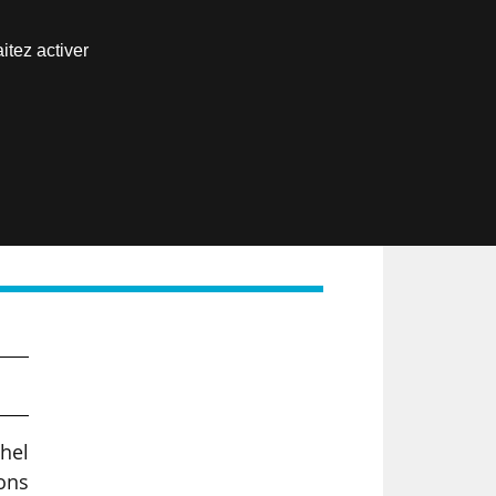
Nous joindre
itez activer
Espace abonné
EN
hel
ions