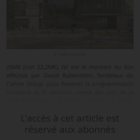
© Duke University
25M$ (soit 22,2M€), tel est le montant du don
effectué par David Rubenstein, fondateur du
Carlyle Group, pour financer la programmation
artistique et le nouveau centre des arts de la
Duke University à Durham (Caroline du Nord),
annonce l’institution américaine le 05/10/2015.
L'accès à cet article est
D’une surface de 6 600 m², le futur bâtiment
accueillera un studio de danse, un atelier de
réservé aux abonnés
peinture, un théâtre de 200 places, une salle de