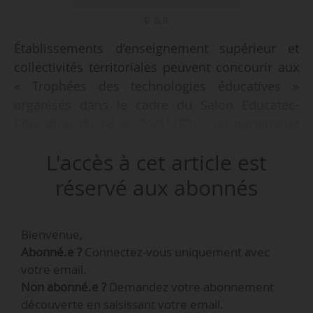
© D.R.
Établissements d’enseignement supérieur et
collectivités territoriales peuvent concourir aux
« Trophées des technologies éducatives »
organisés dans le cadre du Salon Educatec-
Educatice, du 18 au 20/11/2015, en partenariat
avec le ministère de l’Éducation nationale, de
L'accès à cet article est
l’Enseignement supérieur et de la Recherche, à
Paris - Porte de Versailles. La remise des prix se
réservé aux abonnés
déroulera le 19/11/2015. C’est l’occasion pour
les Conseils régionaux, Conseils généraux,
Bienvenue,
mairies, universités, écoles supérieures… de
Abonné.e ?
Connectez-vous uniquement avec
présenter « leurs projets les plus innovants et
votre email.
audacieux en matière de technologies
Non abonné.e ?
Demandez votre abonnement
appliquées à l’éducation. »
découverte en saisissant votre email.