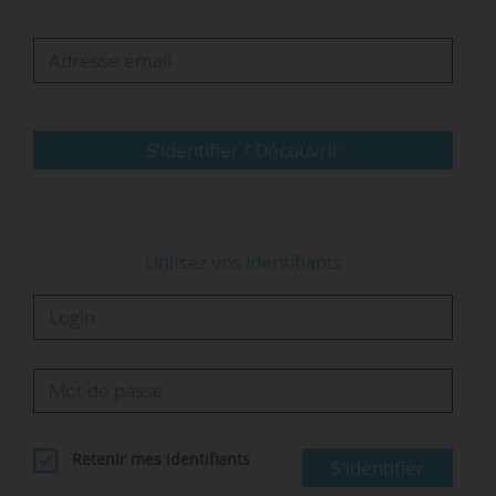
Les catégories
Un jury composé d’experts et de professionnels des TICE,
présidé par Mathieu Jeandron, directeur du numérique
pour l’éducation au ministère de l’Éducation Nationale…
S'identifier / Découvrir
Utilisez vos identifiants
Retenir mes identifiants
S'identifier