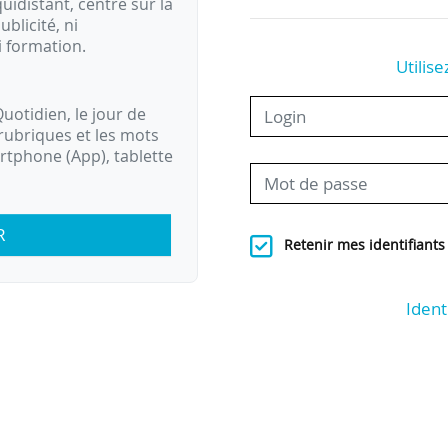
idistant, centré sur la
ublicité, ni
i formation.
Utilise
uotidien, le jour de
rubriques et les mots
artphone (App), tablette
R
Retenir mes identifiants
Ident