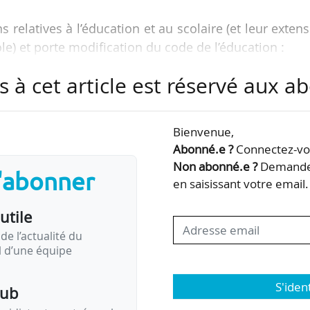
ns relatives à l’éducation et au scolaire (et leur exten
ole) et porte modification du code de l’éducation :
s à cet article est réservé aux 
ein d’un établissement d’enseignement ou de t
lant un public d’âge scolaire, public ou privé, ou…
Bienvenue,
Abonné.e ?
Connectez-vou
Non abonné.e ?
Demandez
s'abonner
en saisissant votre email.
utile
de l’actualité du
il d’une équipe
S'iden
pub