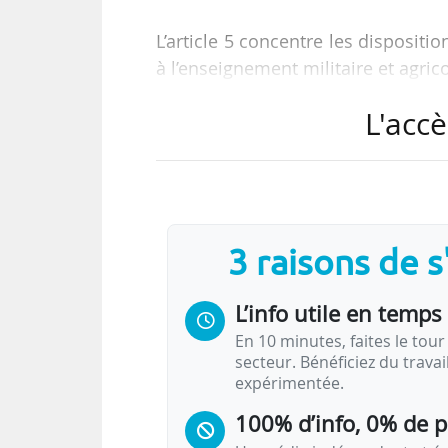
L’article 5 concentre les dispositio
à l’enseignement militaire et agric
L'accè
« Nul ne peut intervenir au s
établissement de formation accueil
3 raisons de 
L’info utile en temps 
En 10 minutes, faites le tour 
secteur. Bénéficiez du trava
expérimentée.
100% d’info, 0% de 