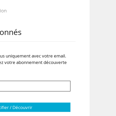
sion
abonnés
out
s uniquement avec votre email.
 votre abonnement découverte
tifier / Découvrir