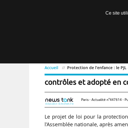
Découvrir sans engagement
Ce site uti
Menu
Accueil
Protection de l’enfance : le P
Protection de l’enfance 
contrôles et adopté en 
Paris - Actualité n°447614 - P
Le projet de loi pour la protecti
l’Assemblée nationale, après amen