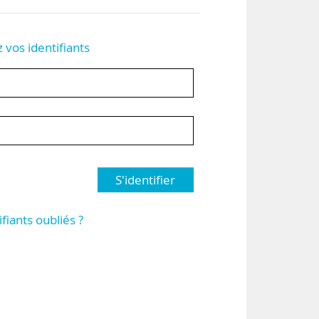
z vos identifiants
S'identifier
ifiants oubliés ?