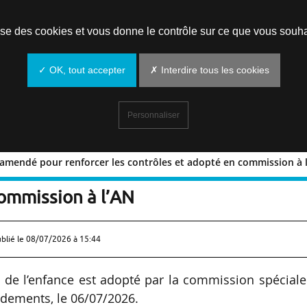
Prendre un rendez-vous
lise des cookies et vous donne le contrôle sur ce que vous souha
✓ OK, tout accepter
✗ Interdire tous les cookies
Personnaliser
JL amendé pour renforcer les contrôles et adopté en commission à 
: le PJL amendé pour renforcer les
commission à l’AN
ublié le
08/07/2026 à 15:44
on de l’enfance est adopté par la commission spécial
dements, le 06/07/2026.