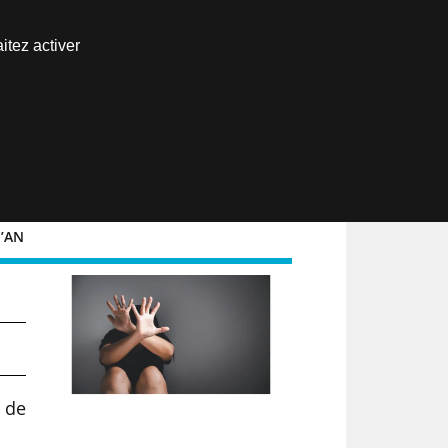
Nous joindre
itez activer
Espace abonné
EN
l’AN
e de