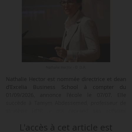
Nathalie Hector - © D.R.
Nathalie Hector est nommée directrice et dean
d’Excelia Business School à compter du
01/09/2026, annonce l’école le 07/07. Elle
succède à Tamym Abdessemed, professeur de
stratégie HDR, « qui reprend ses activités
académiques et facultaires à compter de la
L'accès à cet article est
rentrée, tout en exerçant une mission de senior