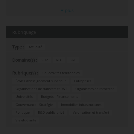
plus
Rubriquage
Type :
Actualité
Domaine(s) :
SUP
REC
I&T
Rubrique(s) :
Collectivités territoriales
Écoles d’enseignement supérieur
Entreprises
Organisations de transfert et R&T
Organismes de recherche
Universités
Budgets - Financements
Gouvernance - Stratégie
Immobilier-infrastructures
Politique
R&D public-privé
Valorisation et transfert
Vie étudiante