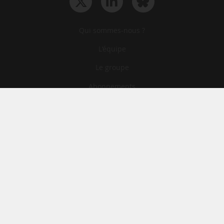
Qui sommes-nous ?
L‘équipe
Le groupe
Abonnements
Contact
Archives
CGA
Mentions légales
Confidentialité
Cookies