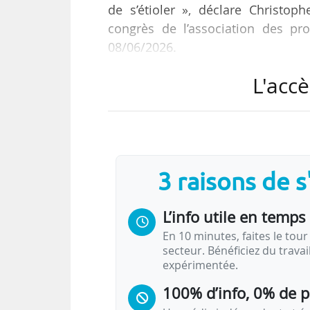
de s’étioler », déclare Christop
congrès de l’association des pro
08/06/2026.
L'accè
Le congrès se tient jusqu’au 10/06
baisse par rapport aux éditions p
Il évoque la sortie, annoncée en avr
d’une plateforme d’emploi (Val
3 raisons de 
compétences sont répertoriés et dé
L’info utile en temps 
En 10 minutes, faites le tour 
secteur. Bénéficiez du trava
expérimentée.
100% d’info, 0% de 