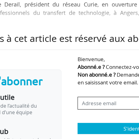
he Derail, président du réseau Curie, en ouverture
fessionnels du transfert de technologie, à Angers,
s à cet article est réservé aux 
 et rassemble plus de 600 inscrits, un chiffre en lé
récédentes, indique Christophe Derail à News Tank.
Bienvenue,
il 2026, d’un référentiel des métiers de la valorisatio
Abonné.e ?
Connectez-vou
odeck). « Aujourd’hui, tous les métiers, toutes 
Non abonné.e ?
Demandez
s'abonner
finis dans un référentiel des métiers, et donc…
en saisissant votre email.
utile
de l’actualité du
il d’une équipe
S'iden
pub