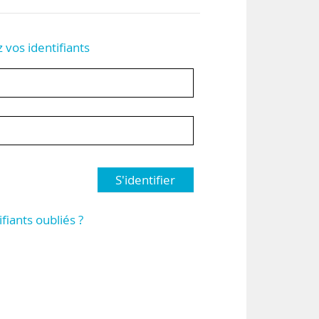
z vos identifiants
S'identifier
ifiants oubliés ?