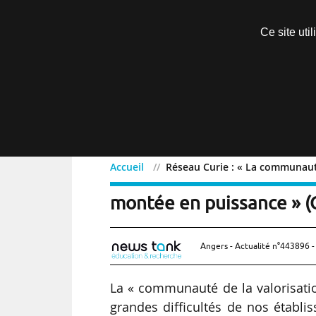
Découvrir sans engagement
Ce site uti
Menu
Accueil
Réseau Curie : « La communauté
Réseau Curie : « La comm
montée en puissance » (
Angers - Actualité n°443896 -
La « communauté de la valorisatio
grandes difficultés de nos établi