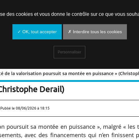
Prendre un rendez-vous
lise des cookies et vous donne le contrôle sur ce que vous souha
✓ OK, tout accepter
✗ Interdire tous les cookies
Personnaliser
 de la valorisation poursuit sa montée en puissance » (Christoph
unauté de la valorisation poursuit sa
Christophe Derail)
 Publié le
08/06/2026 à 18:15
n poursuit sa montée en puissance », malgré « les 
ssements, avec des financements qui n’en finissent 