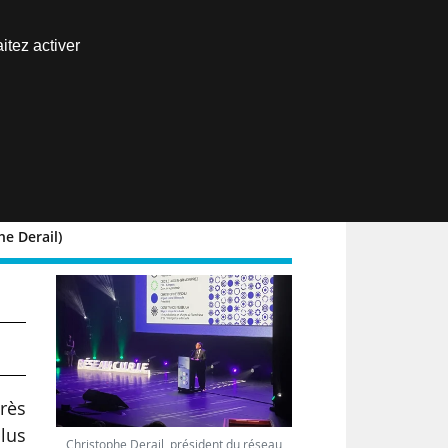
Nous joindre
itez activer
Espace abonné
EN
e Derail)
très
plus
Christophe Derail, président du réseau