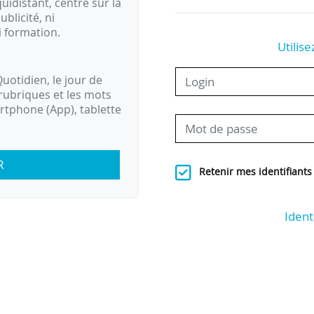
idistant, centré sur la
ublicité, ni
i formation.
Utilise
uotidien, le jour de
rubriques et les mots
artphone (App), tablette
R
Retenir mes identifiants
Ident