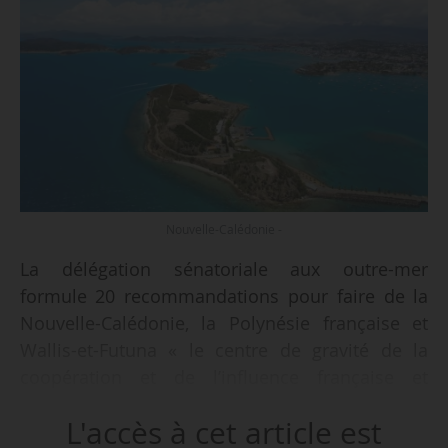
Nouvelle-Calédonie -
La délégation sénatoriale aux outre-mer
formule 20 recommandations pour faire de la
Nouvelle-Calédonie, la Polynésie française et
Wallis-et-Futuna « le centre de gravité de la
coopération et de l’influence française et
européenne dans le Pacifique », dont deux
L'accès à cet article est
concernent l’ESR et l’enseignement scolaire, le