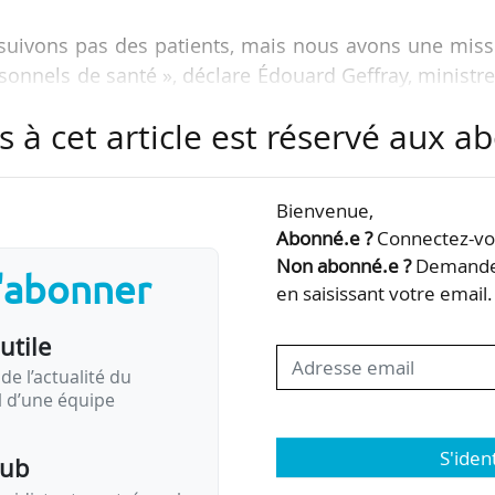
 suivons pas des patients, mais nous avons une mis
rsonnels de santé », déclare Édouard Geffray, ministr
 Stéphanie Rist, ministre de la santé.
s à cet article est réservé aux 
ur le processus “coupe-file” qui permet à un jeune re
e santé de médecine scolaire de bénéficier d’un dr
Bienvenue,
ille […] Une circulaire devrait sortir dans les to
Abonné.e ?
Connectez-vou
re de la santé déclarait sur France Info le matin m
Non abonné.e ?
Demandez
s'abonner
en saisissant votre email.
utile
de l’actualité du
il d’une équipe
S'iden
pub