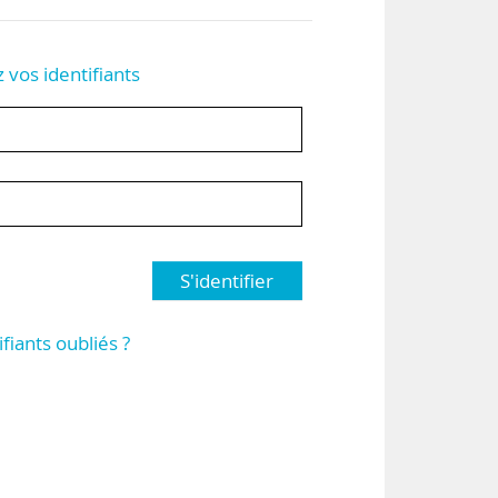
z vos identifiants
S'identifier
ifiants oubliés ?