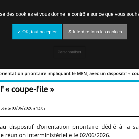
Prendre un rendez-vous
lise des cookies et vous donne le contrôle sur ce que vous souha
✓ OK, tout accepter
✗ Interdire tous les cookies
Personnaliser
rientation prioritaire impliquant le MEN, avec un dispositif « cou
urs d’orientation prioritaire impliquan
f « coupe-file »
ublié le
03/06/2026 à 12:02
 dispositif d’orientation prioritaire dédié à la s
e réunion interministérielle le 02/06/2026.