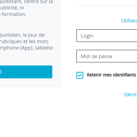
idistant, centré sur la
ublicité, ni
i formation.
Utilise
uotidien, le jour de
rubriques et les mots
artphone (App), tablette
R
Retenir mes identifiants
Ident