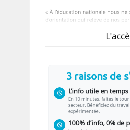
« À l’éducation nationale nous ne
d’orientation qui relève de nos pe
l’éducation nationale, aux côtés de
L'accè
« Nous travaillons tous les deux s
et accompagné par un personnel d
de priorité dans la médecine de v
prochaines semaines. » La minist
3 raisons de 
que le dispositif…
L’info utile en temps 
En 10 minutes, faites le tour 
secteur. Bénéficiez du trava
expérimentée.
100% d’info, 0% de 