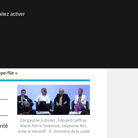
Nous joindre
itez activer
Espace abonné
EN
pe-file »
t
(De gauche à droite) : Édouard Geffray,
anté
Marie-Pierre Vedrenne, Stéphanie Rist,
Anne le Hénanff - © ministère de la santé