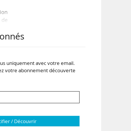
sion
e de
abonnés
péré
oit
utes
s uniquement avec votre email.
ême
 votre abonnement découverte
tifier / Découvrir