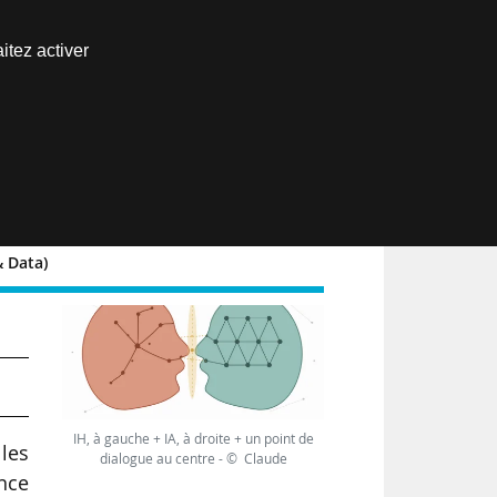
Nous joindre
itez activer
Espace abonné
EN
& Data)
id
IH, à gauche + IA, à droite + un point de
 les
dialogue au centre - © Claude
nce