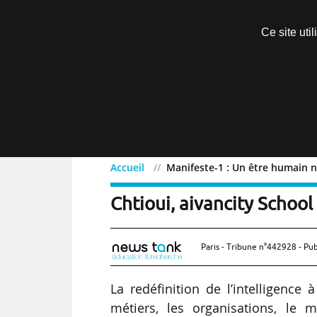
Découvrir sans engagement
Ce site uti
Menu
Accueil
Manifeste-1 : Un être humain n’
Manifeste-1 : Un être hu
Chtioui, aivancity School
Paris - Tribune n°442928 - Pub
La redéfinition de l’intelligence à
métiers, les organisations, le m