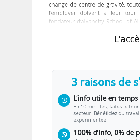
change de centre de gravité, toute
l’employer doivent à leur tour 
fondateur d’aivancity School of A
d’un manifeste à News Tank, le 01
L'accè
« L’IA traite l’information. L’huma
choisit une direction. L’IA produ
C’est peut-être là que se dessin
seulement produire une réponse
3 raisons de 
L’info utile en temps 
En 10 minutes, faites le tour 
secteur. Bénéficiez du trava
expérimentée.
100% d’info, 0% de 