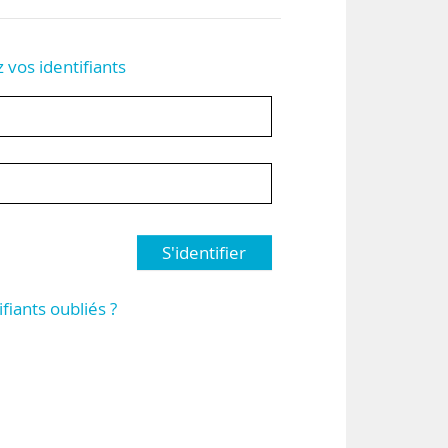
z vos identifiants
S'identifier
ifiants oubliés ?