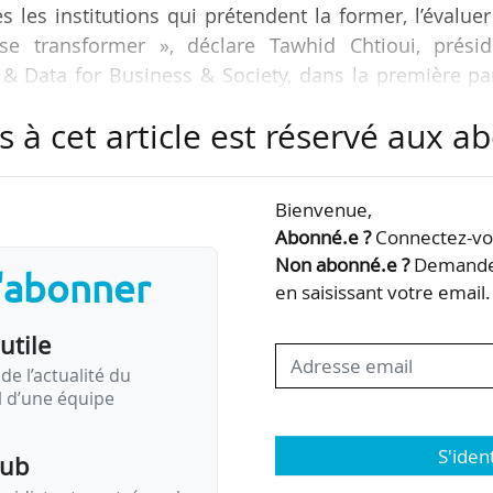
s les institutions qui prétendent la former, l’évalue
se transformer », déclare Tawhid Chtioui, présid
I & Data for Business & Society, dans la première pa
/06/2026.
s à cet article est réservé aux 
in habite le monde. L’IA calcule des possibilités. L’hu
it une réponse. L’humain doit répondre de cette répo
Bienvenue,
e la nouvelle définition de l’intelligence : non p
Abonné.e ?
Connectez-vou
…
Non abonné.e ?
Demandez
s'abonner
en saisissant votre email.
utile
de l’actualité du
il d’une équipe
S'iden
pub