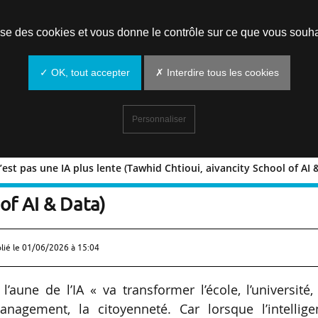
Prendre un rendez-vous
lise des cookies et vous donne le contrôle sur ce que vous souha
✓ OK, tout accepter
✗ Interdire tous les cookies
Personnaliser
est pas une IA plus lente (Tawhid Chtioui, aivancity School of AI 
main n’est pas une IA plus lente (Tawh
 of AI & Data)
lié le
01/06/2026 à 15:04
 l’aune de l’IA « va transformer l’école, l’université,
anagement, la citoyenneté. Car lorsque l’intellige