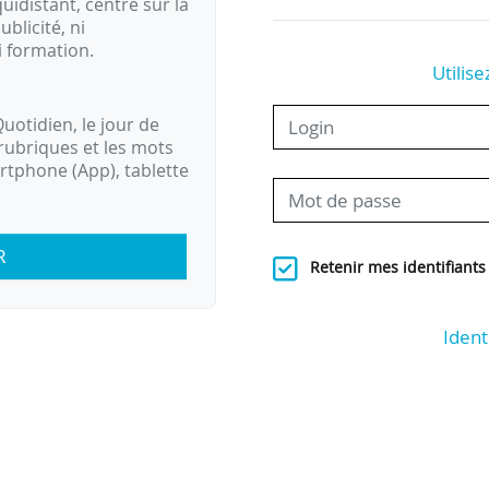
idistant, centré sur la
ublicité, ni
i formation.
Utilise
uotidien, le jour de
rubriques et les mots
artphone (App), tablette
R
Retenir mes identifiants
Ident