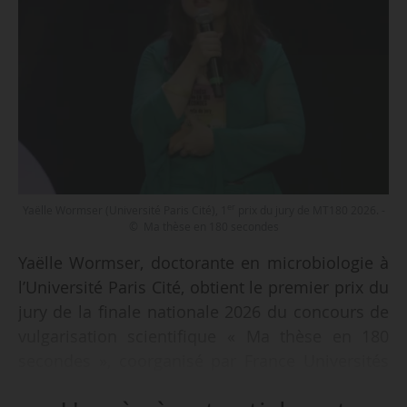
er
Yaëlle Wormser (Université Paris Cité), 1
prix du jury de MT180 2026. -
© Ma thèse en 180 secondes
Yaëlle Wormser, doctorante en microbiologie à
l’Université Paris Cité, obtient le premier prix du
jury de la finale nationale 2026 du concours de
vulgarisation scientifique « Ma thèse en 180
secondes », coorganisé par France Universités
et le CNRS à Lille, le 28/05/2026, annoncent les