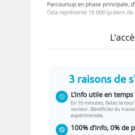
Parcoursup en phase principale, d’
Cela représente 10 000 lycéens d
« Ces augmentations sont trè
L'accè
professionnelle, qui sont 8 000 d
part des candidats ayant confirm
97,4 %. »
« La hausse du nombre de vœux par
3 raisons de 
formulés par candidat en moyenne (
L’info utile en temps 
« Pour l’ensemble des terminales, 
En 10 minutes, faites le tour 
secteur. Bénéficiez du trava
expérimentée.
100% d’info, 0% de 