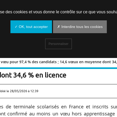
Prendre un rendez-vous
lise des cookies et vous donne le contrôle sur ce que vous souha
✓ OK, tout accepter
✗ Interdire tous les cookies
Personnaliser
 vœu pour 97,4 % des candidats ; 14,6 vœux en moyenne dont 34,
ins un vœu pour 97,4 % des candidats 
ont 34,6 % en licence
ublié le
28/05/2026 à 12:39
s de terminale scolarisés en France et inscrits sur
ont confirmé au moins un vœu hors apprentissage 