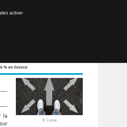
Nous joindre
itez activer
Espace abonné
EN
6 % en licence
;
 la
© Canva
sur