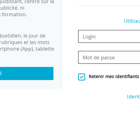
idistant, centré sur la
ublicité, ni
i formation.
Utilise
uotidien, le jour de
rubriques et les mots
artphone (App), tablette
R
Retenir mes identifiants
Ident