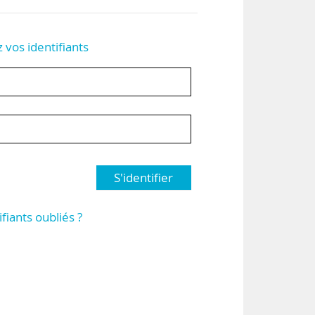
z vos identifiants
S'identifier
ifiants oubliés ?