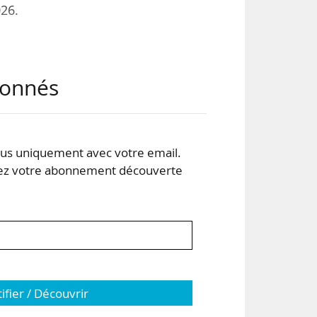
026.
ale
abonnés
. La
, à
s uniquement avec votre email.
vœux
 votre abonnement découverte
tifier / Découvrir