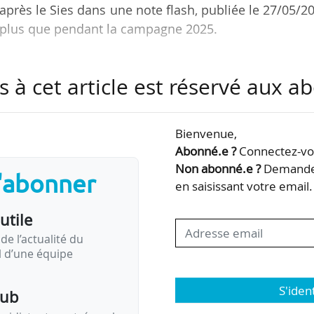
après le Sies dans une note flash, publiée le 27/05/2
e plus que pendant la campagne 2025.
s largement portées par les élèves de termin
s à cet article est réservé aux 
e plus qu’en 2025 à avoir confirmé au moins un vœu
é au moins un vœu en phase principale reste stable
Bienvenue,
Abonné.e ?
Connectez-vou
 candidat observée en 2025 s’infléchit, avec 14,6 
Non abonné.e ?
Demandez
s'abonner
contre 14,3 l’année précédente) », note le Sies.
en saisissant votre email.
utile
la…
de l’actualité du
il d’une équipe
S'iden
pub