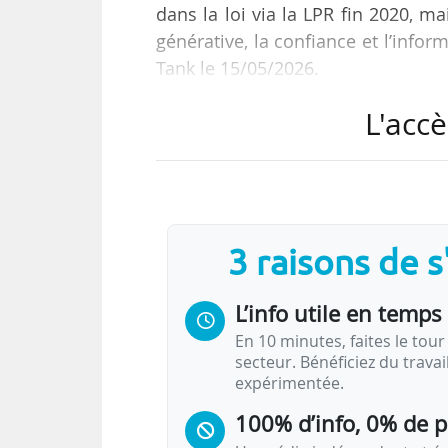
dans la loi via la LPR fin 2020, ma
générative, la confiance et l’infor
Tank le 15/05/2026.
L'accè
L’objectif est également de « m
réglementaire », telles que « l
signalement, la réhabilitation d
la capacité de l’action de l’Ofis, etc.
3 raisons de 
Michel Dubois revient par ailleurs 
période de…
L’info utile en temps 
En 10 minutes, faites le tour 
secteur. Bénéficiez du trava
expérimentée.
100% d’info, 0% de 