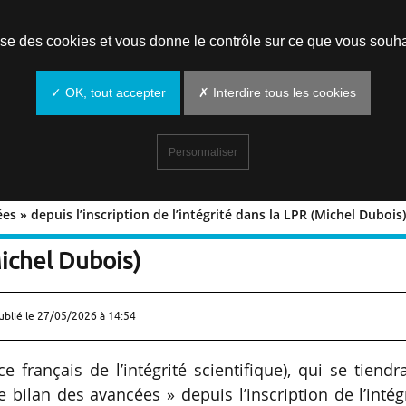
Prendre un rendez-vous
lise des cookies et vous donne le contrôle sur ce que vous souha
✓ OK, tout accepter
✗ Interdire tous les cookies
Personnaliser
cées » depuis l’inscription de l’intégrité dans la LPR (Michel Dubois
s avancées » depuis l’inscription de
Michel Dubois)
ublié le
27/05/2026 à 14:54
e français de l’intégrité scientifique), qui se tiendr
 bilan des avancées » depuis l’inscription de l’intég