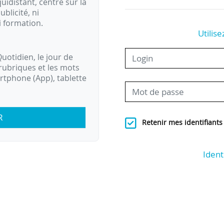
idistant, centré sur la
ublicité, ni
i formation.
Utilise
uotidien, le jour de
rubriques et les mots
artphone (App), tablette
R
Retenir mes identifiants
Ident