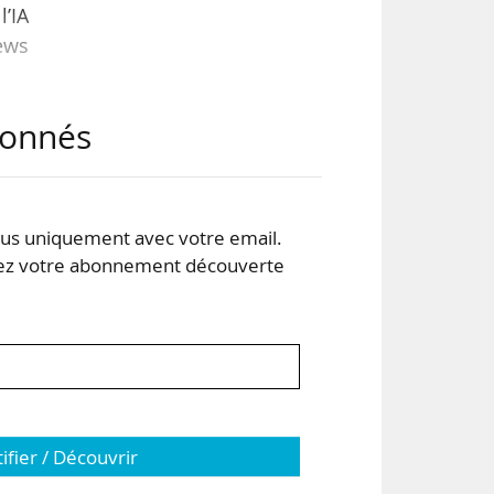
l’IA
News
abonnés
dre
 de
ns,
s uniquement avec votre email.
 votre abonnement découverte
 une
tifier / Découvrir