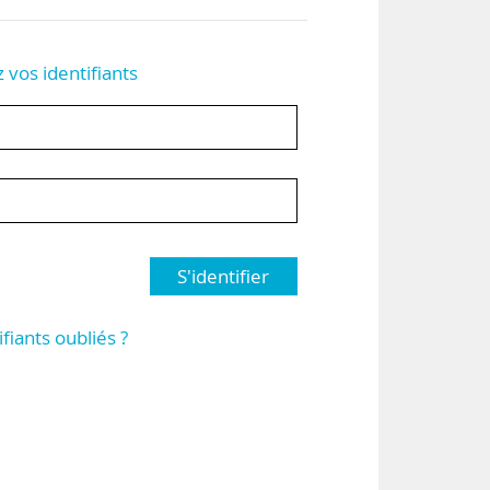
z vos identifiants
S'identifier
ifiants oubliés ?