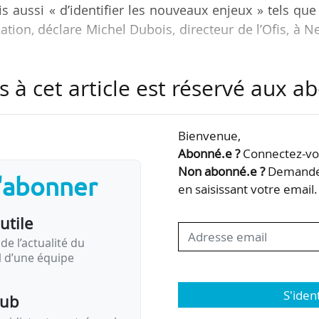
is aussi « d’identifier les nouveaux enjeux » tels que 
mation, déclare Michel Dubois, directeur de l’Ofis, à 
s à cet article est réservé aux 
ettre en discussion des évolutions attendues du ca
e statut des référents, la protection des auteurs
es personnes mises en cause pour de mauvaises raiso
Bienvenue,
 »
Abonné.e ?
Connectez-vou
Non abonné.e ?
Demandez
s'abonner
sur ses six premiers mois à la tête de l’Ofis, dans «
en saisissant votre email.
utile
de l’actualité du
il d’une équipe
S'iden
pub