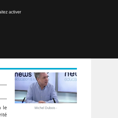
Nous joindre
itez activer
Espace abonné
EN
)
a le
Michel Dubois -
rité