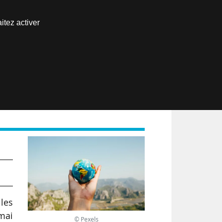
Nous joindre
itez activer
Espace abonné
EN
les
mai
© Pexels