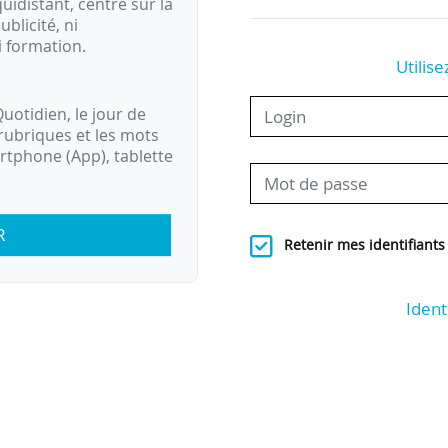
idistant, centré sur la
ublicité, ni
i formation.
Utilise
uotidien, le jour de
rubriques et les mots
artphone (App), tablette
R
Retenir mes identifiants
Ident