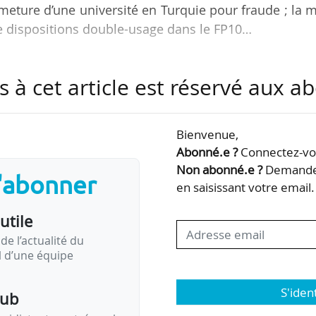
rmeture d’une université en Turquie pour fraude ; la 
de dispositions double-usage dans le FP10…
 voici une sélection de cinq informations parues ce
s à cet article est réservé aux 
 News Tank Academic, notre média en anglais qui tr
eignement supérieur, de la recherche et de l’innovat
Bienvenue,
Abonné.e ?
Connectez-vou
articles et en lire beaucoup d’autres, en anglais, il su
Non abonné.e ?
Demandez
s'abonner
plémentaire …
en saisissant votre email.
utile
de l’actualité du
il d’une équipe
S'iden
pub