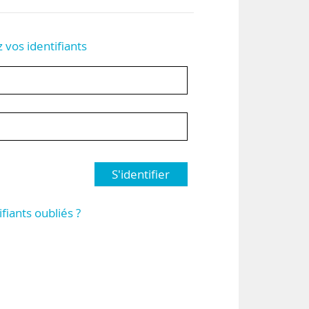
z vos identifiants
S'identifier
ifiants oubliés ?