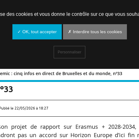
Prendre un rendez-vous
lise des cookies et vous donne le contrôle sur ce que vous souha
✓ OK, tout accepter
✗ Interdire tous les cookies
Personnaliser
ic : cinq infos en direct de Bruxelles et du monde, nº33
Academic : cinq infos en direct de
nº33
Publié le
22/05/2026 à 18:27
on projet de rapport sur Erasmus + 2028-2034, 
indront pas un accord sur Horizon Europe d’ici fin 