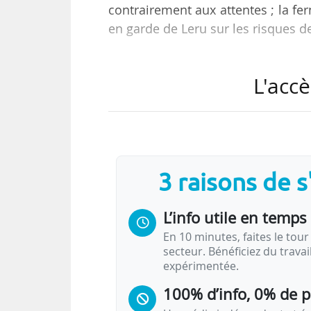
contrairement aux attentes ; la fe
en garde de Leru sur les risques 
L’Europe bouge, le monde aussi :
L'accè
semaine (du 18 au 22/05/2026) sur
de l’actualité européenne de l’ens
et offre une fenêtre sur le monde.
Pour accéder à l’intégralité de ces 
3 raisons de 
de demander un abonnement com
L’info utile en temps 
En 10 minutes, faites le tour 
secteur. Bénéficiez du trava
expérimentée.
100% d’info, 0% de 