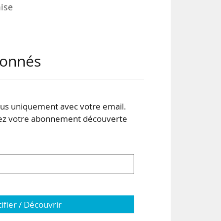
mise
tte
abonnés
aite
ion,
s uniquement avec votre email.
ffit
 votre abonnement découverte
tifier / Découvrir