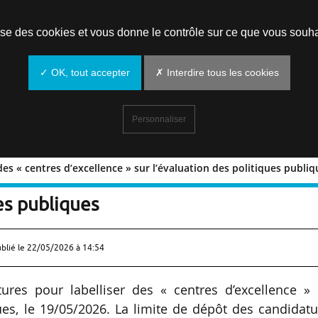
Prendre un rendez-vous
lise des cookies et vous donne le contrôle sur ce que vous souha
✓ OK, tout accepter
✗ Interdire tous les cookies
Personnaliser
des « centres d’excellence » sur l’évaluation des politiques publi
liser des « centres d’excellence » sur
ues publiques
ublié le
22/05/2026 à 14:54
ures pour labelliser des « centres d’excellence » 
ques, le 19/05/2026. La limite de dépôt des candidat