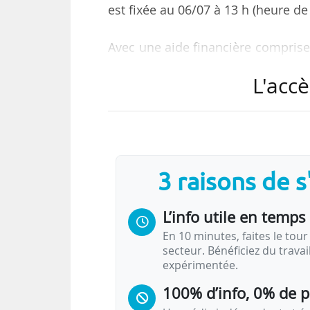
est fixée au 06/07 à 13 h (heure de 
Avec une aide financière comprise
pour renforcer leur « capacité 
L'accè
objectifs de :
• développer la capacité de répon
publiques émanant des pouvoirs p
• contribuer au rayonnement de
3 raisons de 
politiques publiques sur la sc
logique d’excellence et d’innovatio
L’info utile en temps 
• améliorer la qualité de la rép
En 10 minutes, faites le tour 
secteur. Bénéficiez du trava
expérimentée.
100% d’info, 0% de 