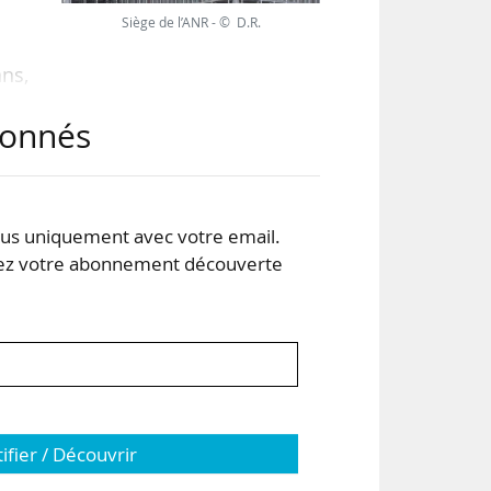
Siège de l’ANR - © D.R.
ans,
our
abonnés
ques
s uniquement avec votre email.
des
 votre abonnement découverte
une
tifier / Découvrir