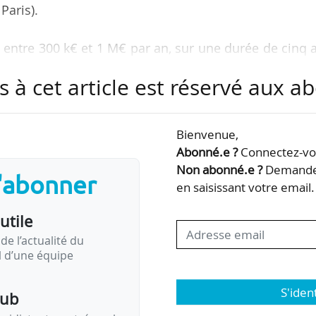
Paris).
 entre 300 k€ et 1 M€ par an, sur une durée de cinq 
de ressourcement scientifique », ces centres ont p
s à cet article est réservé aux 
se à une demande croissante d’évaluation de politi
Bienvenue,
ublics ;
Abonné.e ?
Connectez-vou
 la recherche française en matière d’évaluation 
Non abonné.e ?
Demandez
s'abonner
ène européenne et internationale en développant 
en saisissant votre email.
n ;
utile
onse aux commandes des…
de l’actualité du
il d’une équipe
S'iden
pub