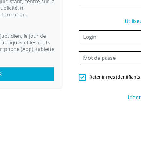
idistant, centré sur la
ublicité, ni
i formation.
Utilise
uotidien, le jour de
rubriques et les mots
artphone (App), tablette
R
Retenir mes identifiants
Ident