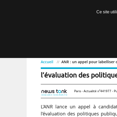
Découvrir sans engagement
Ce site uti
Menu
Accueil
ANR : un appel pour labelliser 
ANR : un appel pour label
l’évaluation des politiq
Paris - Actualité n°441977 - P
L’ANR lance un appel à candidat
l’évaluation des politiques publi