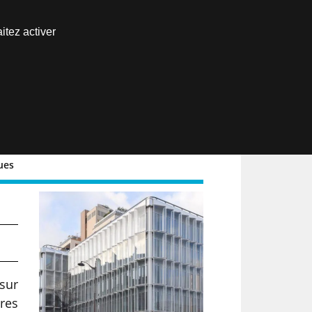
Nous joindre
itez activer
Espace abonné
EN
ques
sur
ures