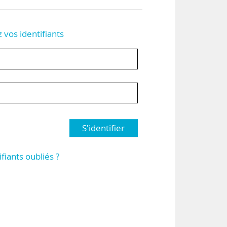
z vos identifiants
S'identifier
ifiants oubliés ?