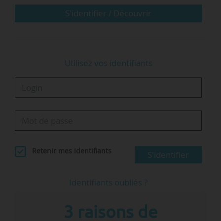
différenciés pour les étudiants
S'identifier / Découvrir
extracommunautaires, intégrés à la stratégie
« Bienvenue…
Utilisez vos identifiants
Retenir mes identifiants
S'identifier
Identifiants oubliés ?
3 raisons de