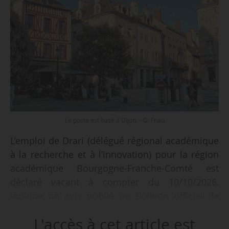
Le poste est basé à Dijon. - © Fnau
L’emploi de Drari (délégué régional académique
à la recherche et à l’innovation) pour la région
académique Bourgogne-Franche-Comté est
déclaré vacant à compter du 10/10/2026,
indique un avis publié au Bulletin officiel de
l’ESR le 21/05/2026. Le poste est occupé depuis
L'accès à cet article est
le 01/10/2020 par Jean Guzzo.