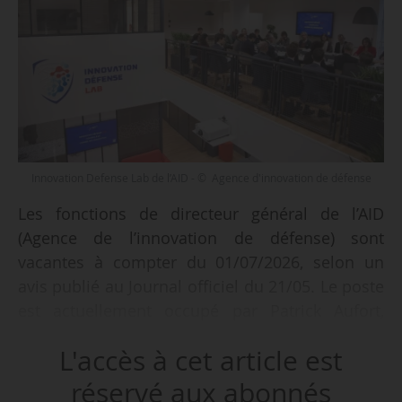
Innovation Defense Lab de l’AID - © Agence d'innovation de défense
Les fonctions de directeur général de l’AID
(Agence de l’innovation de défense) sont
vacantes à compter du 01/07/2026, selon un
avis publié au Journal officiel du 21/05. Le poste
est actuellement occupé par Patrick Aufort,
depuis mars 2023.
L'accès à cet article est
Service à compétence nationale rattaché au
réservé aux abonnés