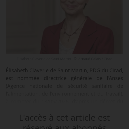
Élisabeth Claverie de Saint Martin - © Arnaud Calais / Cirad
Élisabeth Claverie de Saint Martin, PDG du Cirad,
est nommée directrice générale de l’Anses
(Agence nationale de sécurité sanitaire de
l’alimentation, de l’environnement et du travail),
à compter du 18/05/2026, d’après un décret du
président de la République du 15/05, publié au
L'accès à cet article est
Journal officiel du 17/05.
réservé aux abonnés