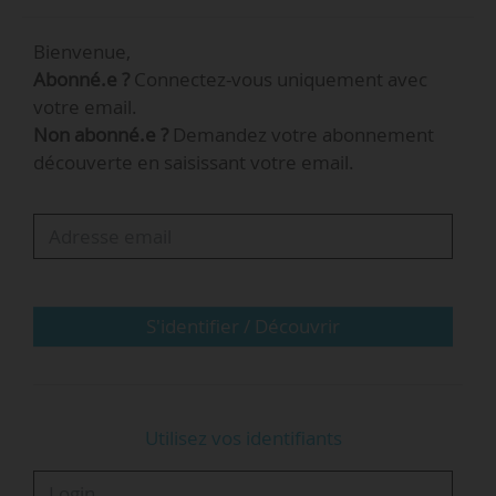
Bienvenue,
Ce taux est identique à celui fixé pour la période
Abonné.e ?
Connectez-vous uniquement avec
antérieure 2023-2025.
votre email.
Non abonné.e ?
Demandez votre abonnement
découverte en saisissant votre email.
S'identifier / Découvrir
Utilisez vos identifiants