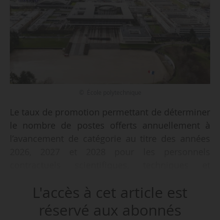
© École polytechnique
Le taux de promotion permettant de déterminer
le nombre de postes offerts annuellement à
l’avancement de catégorie au titre des années
2026, 2027 et 2028 pour les personnels
contractuels scientifiques, techniques et
administratifs de recherche de l’École
L'accès à cet article est
polytechnique, est fixé à 8 %, selon un arrêté en
date du 11/05/2026, publié au Journal officiel du
réservé aux abonnés
14/05.