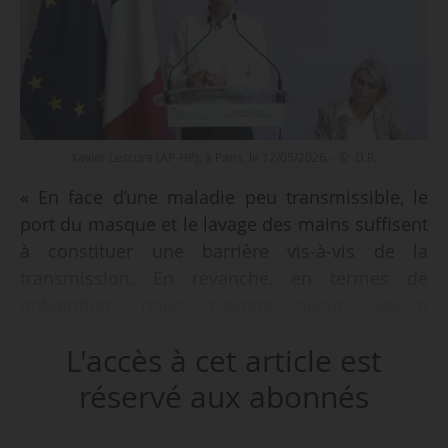
Xavier Lescure (AP-HP), à Paris, le 12/05/2026. - © D.R.
« En face d’une maladie peu transmissible, le
port du masque et le lavage des mains suffisent
à constituer une barrière vis-à-vis de la
transmission. En revanche, en termes de
prévention, nous n’avons aucun vaccin
disponible. D’où la nécessité, sur les traitements
L'accès à cet article est
antiviraux et les vaccins, d’avoir une recherche
efficace, rapide et coordonnée », déclare Xavier
réservé aux abonnés
Lescure, infectiologue PU-PH à l’hôpital Bichat
(AP-HP), le 12/05/2026.