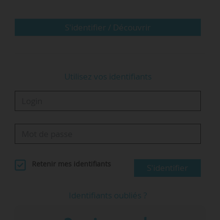
La convention s’articule autour de quatre axes
de collaboration : la certification, la qualité,
S'identifier / Découvrir
l’attractivité du secteur, les études et la
prospective. Elle prévoit notamment de
favoriser la connaissance de…
Utilisez vos identifiants
Retenir mes identifiants
S'identifier
Identifiants oubliés ?