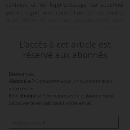
continue et de l’apprentissage du supérieur
public, signe une convention de partenariat
d’une durée de trois ans reconductibles avec
l’opérateur de compétences de la cohésion
sociale Uniformation, annonce l’association le
L'accès à cet article est
29/04/2026.
réservé aux abonnés
D’après Univpro, le partenariat répond à trois
objectifs :
Bienvenue,
• « mieux se connaître entre acteurs et clarifier
Abonné.e ?
Connectez-vous uniquement avec
les périmètres d’intervention ;
votre email.
• adapter l’offre de formation aux besoins des
Non abonné.e ?
Demandez votre abonnement
publics et des territoires ;
découverte en saisissant votre email.
• garantir un haut niveau de qualité pour
sécuriser les parcours professionnels des
apprenants ».