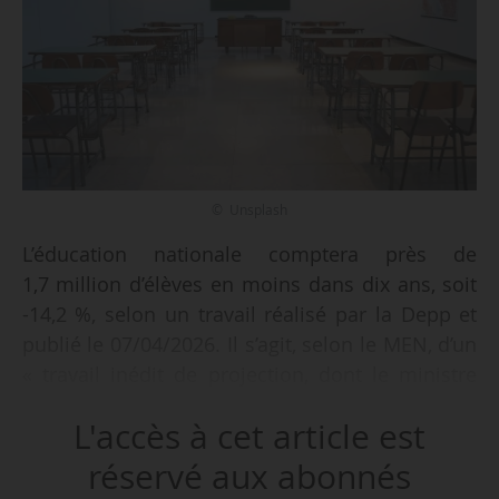
© Unsplash
L’éducation nationale comptera près de
1,7 million d’élèves en moins dans dix ans, soit
-14,2 %, selon un travail réalisé par la Depp et
publié le 07/04/2026. Il s’agit, selon le MEN, d’un
« travail inédit de projection, dont le ministre
entend faire un outil de transparence et
L'accès à cet article est
d’anticipation au service des territoires ».
réservé aux abonnés
Cette projection « s’explique par la baisse