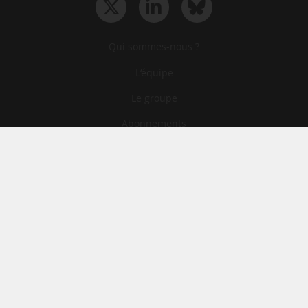
Qui sommes-nous ?
L‘équipe
Le groupe
Abonnements
Contact
Archives
CGA
Mentions légales
Confidentialité
Cookies