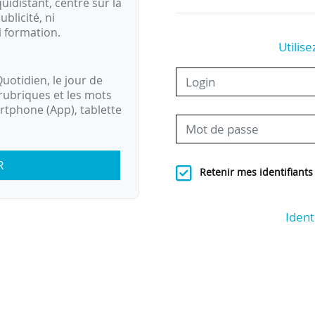
idistant, centré sur la
ublicité, ni
i formation.
Utilise
uotidien, le jour de
rubriques et les mots
artphone (App), tablette
R
Retenir mes identifiants
Ident