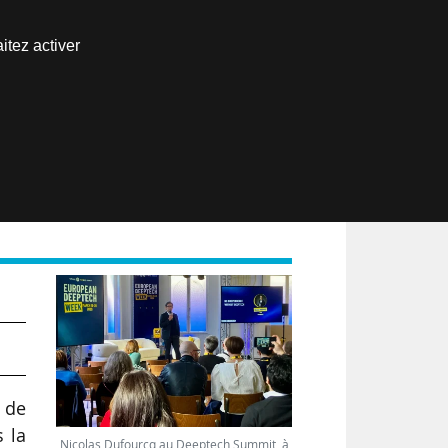
Nous joindre
itez activer
Espace abonné
EN
 de
s la
Nicolas Dufourcq au Deeptech Summit, à