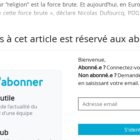
“religion” est la force brute. Et aujourd’hui, en Eur
cette force brute », déclare Nicolas Dufourcq, PDG
s à cet article est réservé aux 
tech Summit, dans le cadre de l’European Deeptech W
 d’investissement du 16 au 20/03, à Paris.
Bienvenue,
re de la science, de l’intelligence, des formations,
Abonné.e ?
Connectez-vou
 pas à cela une forme de force brute — qui ne peut 
Non abonné.e ?
Demandez
s'abonner
ublic — nous nous retrouverons dans la même…
en saisissant votre email.
utile
de l’actualité du
il d’une équipe
S'iden
pub