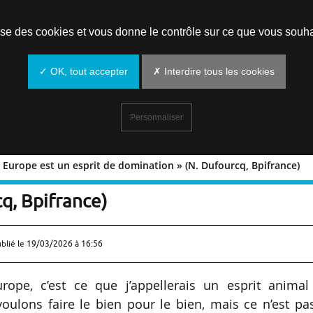
Prendre un rendez-vous
lise des cookies et vous donne le contrôle sur ce que vous souha
✓ OK, tout accepter
✗ Interdire tous les cookies
Personnaliser
Europe est un esprit de domination » (N. Dufourcq, Bpifrance)
que en Europe est un esprit de
q, Bpifrance)
ublié le
19/03/2026 à 16:56
pe, c’est ce que j’appellerais un esprit animal
ulons faire le bien pour le bien, mais ce n’est pa