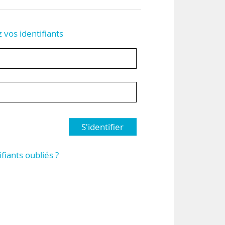
z vos identifiants
S'identifier
ifiants oubliés ?