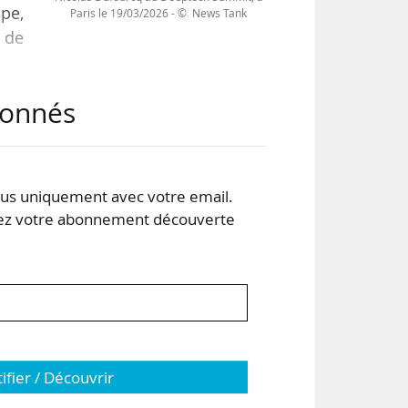
ope,
Paris le 19/03/2026 - © News Tank
 de
abonnés
eek,
 des
s uniquement avec votre email.
pas
 votre abonnement découverte
tifier / Découvrir