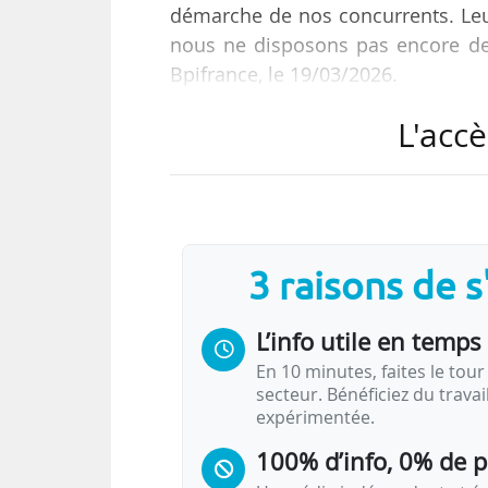
démarche de nos concurrents. Leur 
nous ne disposons pas encore de 
Bpifrance, le 19/03/2026.
L'accè
Il s’exprime à l’occasion du Deep
coorganisée par la banque publique
« Nous pouvons continuer à produi
talents, mais si nous n’ajoutons
3 raisons de 
reposer seulement sur l’argent p
L’info utile en temps 
En 10 minutes, faites le tour 
secteur. Bénéficiez du trava
expérimentée.
100% d’info, 0% de 