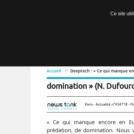
Découvrir sans engagement
Ce site uti
Menu
Accueil
Deeptech : « Ce qui manque en 
Deeptech : « Ce qui man
domination » (N. Dufourc
Paris - Actualité n°434718 - P
« Ce qui manque encore en Euro
prédation, de domination. Nous vo