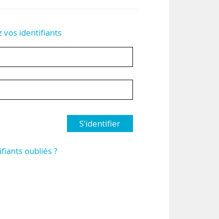
z vos identifiants
S'identifier
ifiants oubliés ?