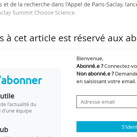
et de la recherche dans l’Appel de Paris-Saclay, lanc
Saclay Summit Choose Science.
tés, des organismes de recherche, universités, cent
s à cet article est réservé aux 
ivées engagées en R&D, et s’adresse aux décideurs 
 de l’Union européenne.
Bienvenue,
es dans les prochains mois concernant le financeme
Abonné.e ?
Connectez-vou
e du futur programme-cadre européen FP10 structure
Non abonné.e ?
Demandez
s'abonner
pe à produire des connaissances…
en saisissant votre email.
utile
de l’actualité du
il d’une équipe
S'iden
pub