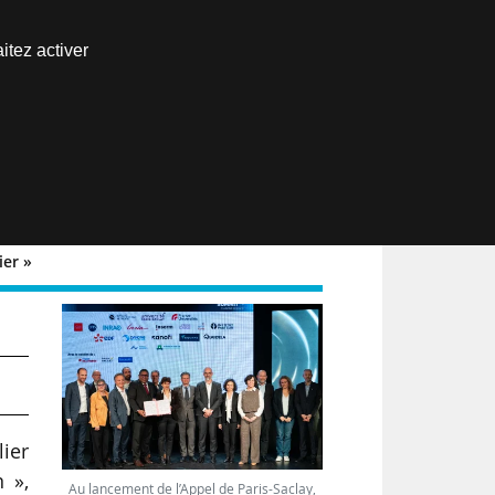
Nous joindre
itez activer
Espace abonné
EN
ier »
ier
 »,
Au lancement de l’Appel de Paris-Saclay,