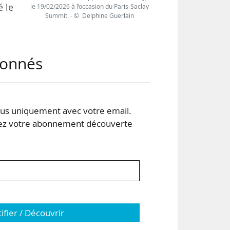
é le
le 19/02/2026 à l’occasion du Paris-Saclay
Summit. - © Delphine Guerlain
res
abonnés
des
nt,
s uniquement avec votre email.
ront
 votre abonnement découverte
tifier / Découvrir