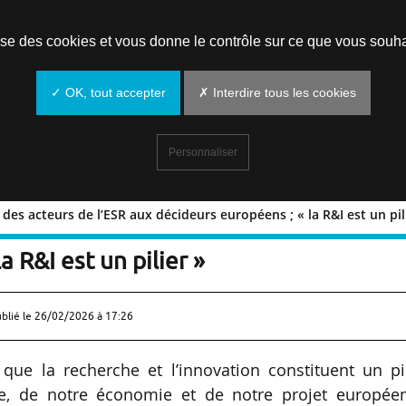
Prendre un rendez-vous
lise des cookies et vous donne le contrôle sur ce que vous souha
✓ OK, tout accepter
✗ Interdire tous les cookies
Personnaliser
 des acteurs de l’ESR aux décideurs européens ; « la R&I est un pil
-Saclay des acteurs de l’ESR aux
a R&I est un pilier »
ublié le
26/02/2026 à 17:26
que la recherche et l’innovation constituent un pil
e, de notre économie et de notre projet européen