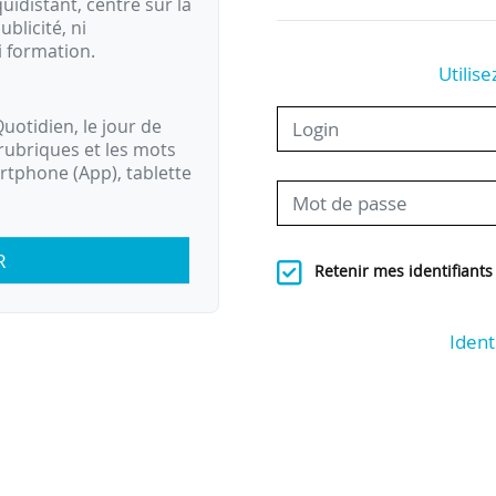
idistant, centré sur la
ublicité, ni
i formation.
Utilise
uotidien, le jour de
rubriques et les mots
artphone (App), tablette
R
Retenir mes identifiants
Ident