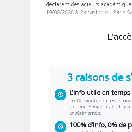
déclarent des acteurs académiques 
19/02/2026 à l’occasion du Paris 
Cet appel réunit France Universi
L'accè
technologiques et entreprises pr
États membres et aux institutions
« Les décisions qui seront pris
l’architecture et la mise en œuvr
3 raisons de 
durablement la capacité de l’Euro
L’info utile en temps 
En 10 minutes, faites le tour 
secteur. Bénéficiez du trava
expérimentée.
100% d’info, 0% de 