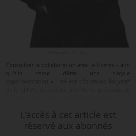
Jérôme Méric - © CEFDG
Consolider la collaboration avec le Hcéres « afin
qu’elle cesse d’être une simple
expérimentation » : tel est désormais l’objectif
de la CEFDG, déclare Jérôme Méric, président de
la conférence, à News Tank le 25/02/2026.
L'accès à cet article est
La CEFDG conduit depuis 2023-2024 une
expérimentation « toujours en cours » avec le
réservé aux abonnés
Hcéres, consistant à coupler l’évaluation de