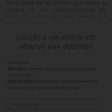
Plan S (porté par la cOAlition S), la France se
distingue par une institutionnalisation très
forte » en matière de science ouverte, écrit
Gaëlenn Gouret, conservatrice des
bibliothèques à l’Université Bretagne
L'accès à cet article est
Occidentale, dans une chronique pour News
Tank en deux volets, le 25/02/2026.
réservé aux abonnés
« Le premier PNSO (Plan national pour la
Bienvenue,
science ouverte) a été lancé le 04/07/2018, suivi
Abonné.e ?
Connectez-vous uniquement avec
d’un deuxième plan en juillet 2021. Alors que
votre email.
beaucoup de pays européens ont des politiques
Non abonné.e ?
Demandez votre abonnement
fragmentées, la France dispose d’un cadre
découverte en saisissant votre email.
structuré coordonné par le Comité pour la
science ouverte, qui associe le ministère, les
établissements de recherche et d’enseignement
supérieur et la communauté scientifique. »