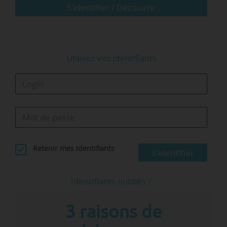
de n’être qu’une formalité administrative, ou à
S'identifier / Découvrir
l’inverse une injonction. « Le dépôt…
Utilisez vos identifiants
Retenir mes identifiants
S'identifier
Identifiants oubliés ?
3 raisons de